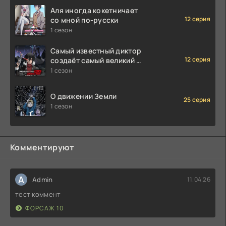
Аля иногда кокетничает
12 серия
со мной по-русски
1 сезон
Самый известный диктор
12 серия
создаёт самый великий в
мире клан
1 сезон
О движении Земли
25 серия
1 сезон
Комментируют
A
Admin
11.04.26
тест коммент
ФОРСАЖ 10