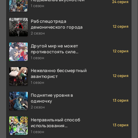
24 серия
1 сезон
Раб спецотряда
12 серия
демонического города
2 сезон
Другой мир не может
12 серия
противостоять силе
мгновенной смерти
1 сезон
Нежеланно бессмертный
12 серия
авантюрист
1 сезон
Поднятие уровня в
13 серия
одиночку
2 сезон
Неправильный способ
13 серия
использования
исцеляющей магии
1 сезон