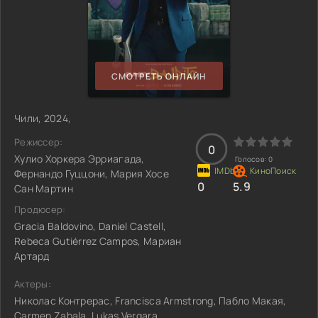
СМОТРЕТЬ ОНЛАЙН
Чили, 2024,
Режиссер:
0
Хулио Хоркера Эрриагада,
Голосов:
0
Фернандо Гуццони, Мария Хосе
0
5.9
Сан Мартин
Продюсер:
Gracia Baldovino, Daniel Castell,
Rebeca Gutiérrez Campos, Мариан
Артард
Актеры:
Николас Контрерас, Francisca Armstrong, Пабло Макая,
Carmen Zabala, Lukas Vergara