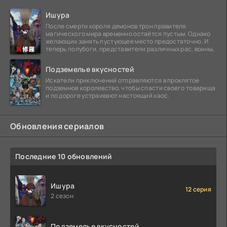
Ишура
После смерти короля демонов трон правителя
магического мира временно остаётся пустым. Однако
желающих занять пустующее место предостаточно. И
теперь полубоги, представители различных рас, воины,
Подземелье вкусностей
Искатели приключений отправляются в проклятое
подземное королевство, чтобы спасти своего товарища
и по дороге устраивают настоящий хаос.
Обновления сериалов
Последние 10 обновлений
Ишура
12 серия
2 сезон
Подземелье вкусностей