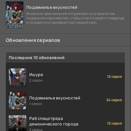
Подземелье вкусностей
Искатели приключений отправляются в проклятое
подземное королевство, чтобы спасти своего товарища
и по дороге устраивают настоящий хаос.
Обновления сериалов
Последние 10 обновлений
Ишура
12 серия
2 сезон
Подземелье вкусностей
24 серия
1 сезон
Раб спецотряда
12 серия
демонического города
2 сезон