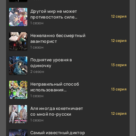
Другой мир не может
12 серия
противостоять силе
мгновенной смерти
1 сезон
Нежеланно бессмертный
12 серия
авантюрист
1 сезон
Поднятие уровня в
13 серия
одиночку
2 сезон
Неправильный способ
13 серия
использования
исцеляющей магии
1 сезон
Аля иногда кокетничает
12 серия
со мной по-русски
1 сезон
Самый известный диктор