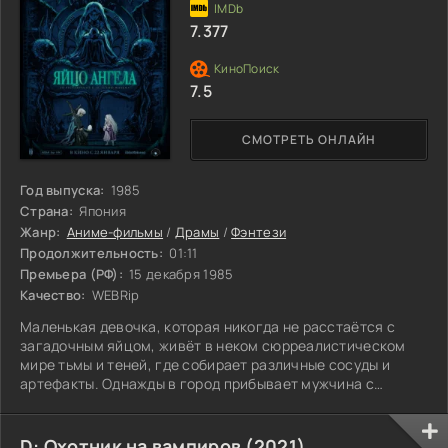
7.377
7.5
СМОТРЕТЬ ОНЛАЙН
Год выпуска:
1985
Страна:
Япония
Жанр:
Аниме-фильмы
/
Драмы
/
Фэнтези
Продолжительность:
01:11
Премьера (РФ):
15 декабря 1985
Качество:
WEBRip
Маленькая девочка, которая никогда не расстаётся с
загадочным яйцом, живёт в неком сюрреалистическом
мире тьмы и теней, где собирает различные сосуды и
артефакты. Однажды в город прибывает мужчина с
оружием в форме креста.
D: Охотник на вампиров (2021)