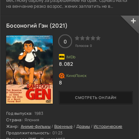
местному барону за разрешением на брак. Однако налог
на венчание резко возрос, жених заплатить не в
состоянии, и потому первая брачная ночь с невестой
достаётся господину и его свите. Почувствовав себя
брошенной богом, девушка обращается к нечистой силе.
Босоногий Гэн (2021)
0
Голосов:
0
8.082
8
СМОТРЕТЬ ОНЛАЙН
Год выпуска:
1983
Страна:
Япония
Жанр:
Аниме-фильмы
/
Военные
/
Драмы
/
Исторические
Продолжительность:
01:23