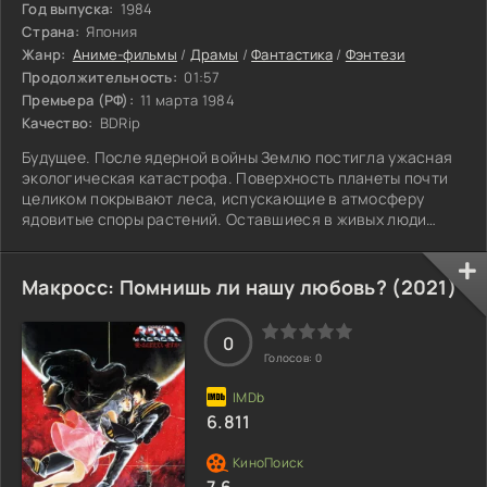
Год выпуска:
1984
Страна:
Япония
Жанр:
Аниме-фильмы
/
Драмы
/
Фантастика
/
Фэнтези
Продолжительность:
01:57
Премьера (РФ):
11 марта 1984
Качество:
BDRip
Будущее. После ядерной войны Землю постигла ужасная
экологическая катастрофа. Поверхность планеты почти
целиком покрывают леса, испускающие в атмосферу
ядовитые споры растений. Оставшиеся в живых люди
живут в зонах, ещё не покрытых лесами, и периодически
сталкиваются с чудовищными насекомообразными
монстрами. Долина ветров — одно из царств,
Макросс: Помнишь ли нашу любовь? (2021)
образовавшихся на руинах прежних государств. Им
управляет отважная принцесса Навсикая. Но мирное
0
существование Долины ветров нарушается, когда
Голосов:
0
маленькая
6.811
7.6