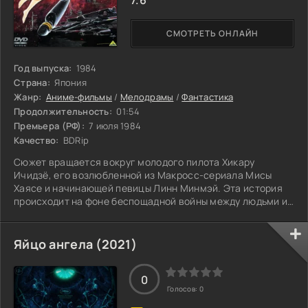
СМОТРЕТЬ ОНЛАЙН
Год выпуска:
1984
Страна:
Япония
Жанр:
Аниме-фильмы
/
Мелодрамы
/
Фантастика
Продолжительность:
01:54
Премьера (РФ):
7 июля 1984
Качество:
BDRip
Сюжет вращается вокруг молодого пилота Хикару
Ичидзё, его возлюбленной из Макросс-сериала Мисы
Хаясе и начинающей певицы Линн Минмэй. Эта история
происходит на фоне беспощадной войны между людьми и
Зентради (великанами-мужчинами), обладающими
космическим флотом из миллионов кораблей. Зентради и
Мельтанди (великаны-женщины) живут отдельно друг от
Яйцо ангела (2021)
друга и являются врагами друг другу. В ходе войны
уничтожается практически всё живое на планете Земля
0
со всеми её жителями. В живых остаются
Голосов:
0