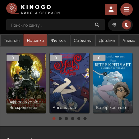
KINOGO
КИНО И СЕРИАЛЫ
Главная
Новинки
Фильмы
Сериалы
Дорамы
Аниме
0
0
0
Афросамурай:
Воскрешение
Ангелы ада
Ветер крепчает