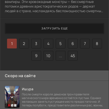
вампиры. Эти кровожадные монстры — бессмертные
потомки древних аристократических родов — держат
людей в страхе, наслаждаясь беспомощностью смертных
и их горячей кровью. Став жертвой «поцелуя
бессмертия» ужасного графа Ли, отважная девушка
Дорис обращается за помощью к странствующему
ЗАГРУЗИТЬ ЕЩЕ
охотнику на вампиров по имени D. Она просит охотника
отомстить графу, не зная, что на самом деле D — дампир,
плод союза вампира-аристократа и простой смертной.
1
2
3
4
5
6
7
8
9
10
...
45
Скоро на сайте
Ишура
После смерти короля демонов трон правителя
магического мира временно остаётся пустым. Однако
желающих занять пустующее место предостаточно. И
теперь полубоги, представители различных рас, воины,