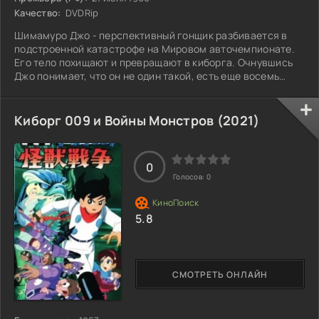
Качество:
DVDRip
Шимамуро Джо - перспективный гонщик разбивается в
подстроенной катастрофе на Мировом авточемпионате.
Его тело похищают и превращают в киборга. Очнувшись
Джо понимает, что он не один такой, есть еще восемь
киборгов созданных зловещей организацией Black Ghost.
Киборг 009 и Войны Монстров (2021)
0
Голосов:
0
5.8
СМОТРЕТЬ ОНЛАЙН