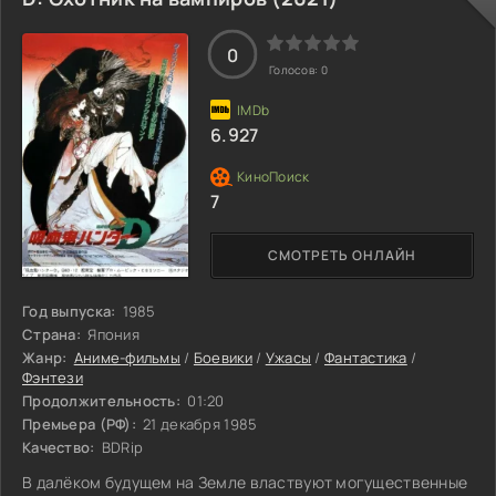
0
Голосов:
0
6.927
7
СМОТРЕТЬ ОНЛАЙН
Год выпуска:
1985
Страна:
Япония
Жанр:
Аниме-фильмы
/
Боевики
/
Ужасы
/
Фантастика
/
Фэнтези
Продолжительность:
01:20
Премьера (РФ):
21 декабря 1985
Качество:
BDRip
В далёком будущем на Земле властвуют могущественные