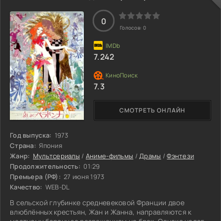
0
Голосов:
0
7.242
7.3
СМОТРЕТЬ ОНЛАЙН
Год выпуска:
1973
Страна:
Япония
Жанр:
Мультсериалы
/
Аниме-фильмы
/
Драмы
/
Фэнтези
Продолжительность:
01:29
Премьера (РФ):
27 июня 1973
Качество:
WEB-DL
В сельской глубинке средневековой Франции двое
влюблённых крестьян, Жан и Жанна, направляются к