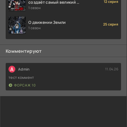
12 серия
создаёт самый великий в
мире клан
1 сезон
О движении Земли
25 серия
1 сезон
Комментируют
A
Admin
11.04.26
тест коммент
ФОРСАЖ 10