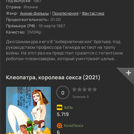
Год выпуска:
1967
Страна:
Япония
Жанр:
Аниме-фильмы
/
Приключения
/
Фантастика
Продолжительность:
01:00
Премьера (РФ):
19 марта 1967
Качество:
DVDRip
Джо Шимамура и его 8 "кибернетических" братьев, под
руководством профессора Гилмора встают на тропу
войны. На этот раз им предстоит сразится с гигантским
роботом-плезиозавром, который уничтожает целые
города и атакует суда в море. Однако этот монстр
оказывается не самым страшным чудовищем из того что
их ждёт впереди.
Клеопатра, королева секса (2021)
0
Голосов:
0
5.719
6