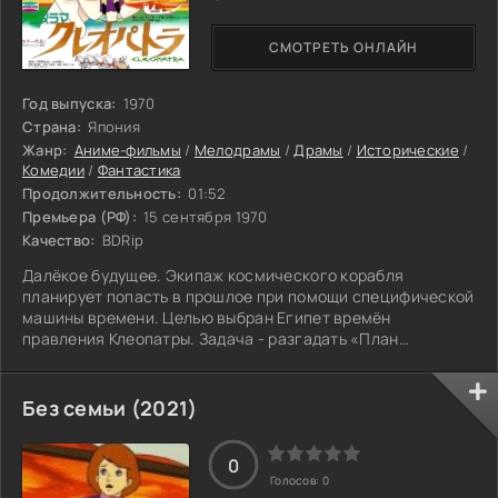
СМОТРЕТЬ ОНЛАЙН
Год выпуска:
1970
Страна:
Япония
Жанр:
Аниме-фильмы
/
Мелодрамы
/
Драмы
/
Исторические
/
Комедии
/
Фантастика
Продолжительность:
01:52
Премьера (РФ):
15 сентября 1970
Качество:
BDRip
Далёкое будущее. Экипаж космического корабля
планирует попасть в прошлое при помощи специфической
машины времени. Целью выбран Египет времён
правления Клеопатры. Задача - разгадать «План
Клеопатры», который поможет в захвате новой звёздной
системы.
Без семьи (2021)
0
Голосов:
0