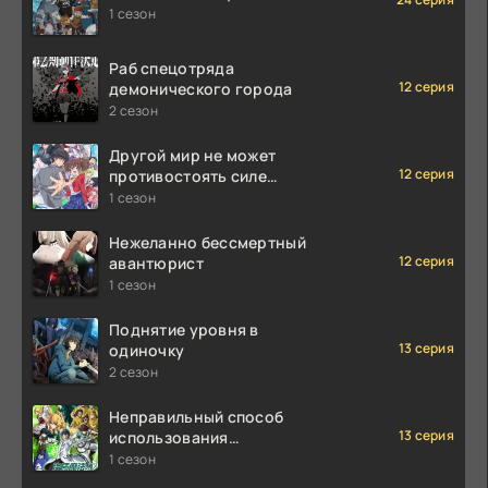
1 сезон
Раб спецотряда
12 серия
демонического города
2 сезон
Другой мир не может
12 серия
противостоять силе
мгновенной смерти
1 сезон
Нежеланно бессмертный
12 серия
авантюрист
1 сезон
Поднятие уровня в
13 серия
одиночку
2 сезон
Неправильный способ
13 серия
использования
исцеляющей магии
1 сезон