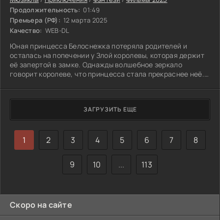
Продолжительность:
01:49
Премьера (РФ):
12 марта 2025
Качество:
WEB-DL
Юная принцесса Белоснежка потеряла родителей и
осталась на попечении у Злой королевы, которая держит
её запертой в замке. Однажды волшебное зеркало
говорит королеве, что принцесса стала прекраснее неё.
Злая мачеха приказывает охотнику отвести Белоснежку в
лес и убить, однако он не может заставить себя
выполнить приказ. Белоснежка сбегает и прячется в
ЗАГРУЗИТЬ ЕЩЕ
домике семи гномов.
1
2
3
4
5
6
7
8
9
10
...
113
Скоро на сайте