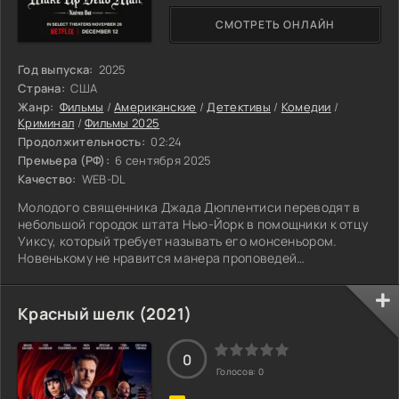
СМОТРЕТЬ ОНЛАЙН
Год выпуска:
2025
Страна:
США
Жанр:
Фильмы
/
Американские
/
Детективы
/
Комедии
/
Криминал
/
Фильмы 2025
Продолжительность:
02:24
Премьера (РФ):
6 сентября 2025
Качество:
WEB-DL
Молодого священника Джада Дюплентиси переводят в
небольшой городок штата Нью-Йорк в помощники к отцу
Уиксу, который требует называть его монсеньором.
Новенькому не нравится манера проповедей
преподобного и то, как он ведёт себя с прихожанами, но
тем не менее у того есть круг преданных поклонников, и
церковь получает щедрые пожертвования. Неприязнь
Красный шелк (2021)
перерастает в конфликт, а на следующий день после
открытой ссоры священников, в Страстную пятницу,
0
Уикса загадочным образом убивают прямо в церкви
Голосов:
0