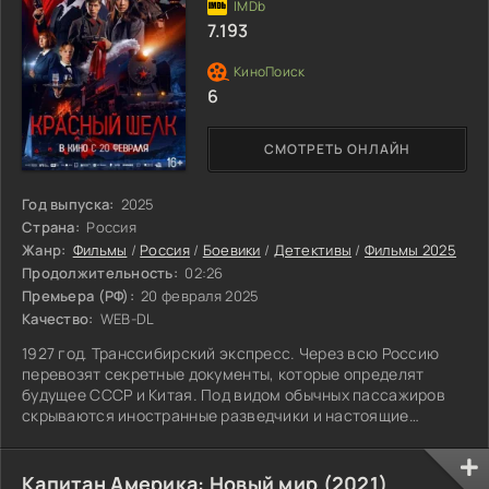
7.193
6
СМОТРЕТЬ ОНЛАЙН
Год выпуска:
2025
Страна:
Россия
Жанр:
Фильмы
/
Россия
/
Боевики
/
Детективы
/
Фильмы 2025
Продолжительность:
02:26
Премьера (РФ):
20 февраля 2025
Качество:
WEB-DL
1927 год. Транссибирский экспресс. Через всю Россию
перевозят секретные документы, которые определят
будущее СССР и Китая. Под видом обычных пассажиров
скрываются иностранные разведчики и настоящие
головорезы, готовые на всё ради документов. Молодому
красноармейцу и бывшему царскому агенту приходится
объединиться, чтобы раскрыть общего врага.
Капитан Америка: Новый мир (2021)