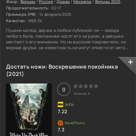
Жанр:
Фильмы
/
Россия
/
Драмы
/
Мюзиклы
/
Фильмы 2025
Продолжительность:
02:17
Премьера (РФ):
14 февраля 2025
Качество:
WEB-DL
Пушкин молод, дерзок и любим публикой: он — звезда
любого бала, поклонники носят его на руках, а девушки
мечтают о его внимании. Но ни высокие покровители, ни
верные друзья, ни известность не могут отвести от него
злой рок — ссылки, дуэли, безденежье. Пока однажды он
не встречает ту самую, единственную, кто осветит его
жизнь и станет его судьбой.
Достать ножи: Воскрешение покойника
(2021)
0
Голосов:
0
7.22
7.3