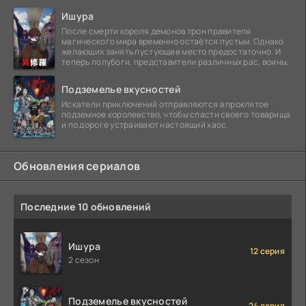
Ишура
После смерти короля демонов трон правителя
магического мира временно остаётся пустым. Однако
желающих занять пустующее место предостаточно. И
теперь полубоги, представители различных рас, воины,
Подземелье вкусностей
Искатели приключений отправляются в проклятое
подземное королевство, чтобы спасти своего товарища
и по дороге устраивают настоящий хаос.
Обновления сериалов
Последние 10 обновлений
Ишура
12 серия
2 сезон
Подземелье вкусностей
24 серия