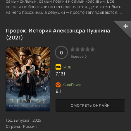
самый сильный, самый ловкий и самый красивый. Все
остальные богатыри на него равняются, дети хотят быть
на него похожими, а девушки — просто заглядываются. Он
горделив и самоуверен, и порой даже отказывается от
подвигов, если считает их скучными и неинтересными. Но
ему просто необходимо оставаться лучшим, чтобы люди
Пророк. История Александра Пушкина
продолжали им восхищаться. Чтобы всех удивить, Финист
(2021)
отправится за новыми свершениями в непростое
путешествие, которое
0
Голосов:
0
7.131
6.1
СМОТРЕТЬ ОНЛАЙН
Год выпуска:
2025
Страна:
Россия