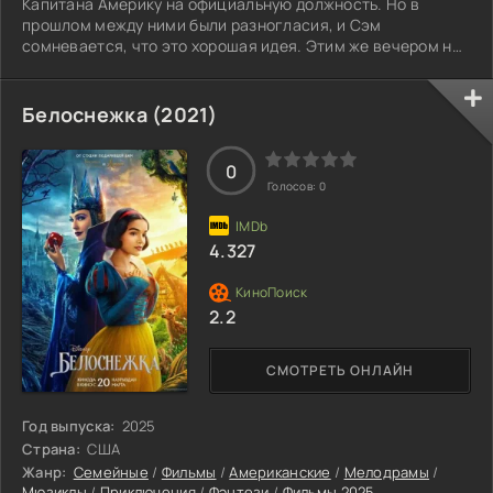
Капитана Америку на официальную должность. Но в
прошлом между ними были разногласия, и Сэм
сомневается, что это хорошая идея. Этим же вечером на
президента совершается покушение. Уилсон уверен, что
предатель скрывается среди ближайшего окружения
Росса.
Белоснежка (2021)
0
Голосов:
0
4.327
2.2
СМОТРЕТЬ ОНЛАЙН
Год выпуска:
2025
Страна:
США
Жанр:
Семейные
/
Фильмы
/
Американские
/
Мелодрамы
/
Мюзиклы
/
Приключения
/
Фэнтези
/
Фильмы 2025