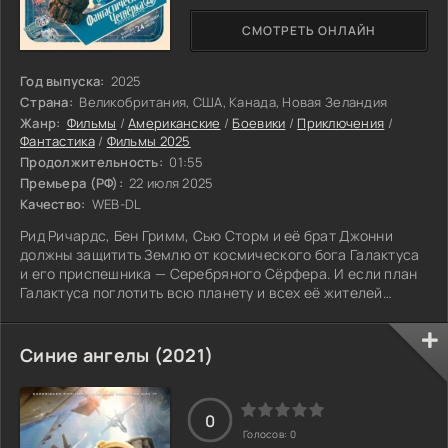
СМОТРЕТЬ ОНЛАЙН
Год выпуска:
2025
Страна:
Великобритания, США, Канада, Новая Зеландия
Жанр:
Фильмы
/
Американские
/
Боевики
/
Приключения
/
Фантастика
/
Фильмы 2025
Продолжительность:
01:55
Премьера (РФ):
22 июля 2025
Качество:
WEB-DL
Рид Ричардс, Бен Гримм, Сью Сторм и её брат Джонни
должны защитить Землю от космического бога Галактуса
и его приспешника — Серебряного Сёрфера. И если план
Галактуса поглотить всю планету и всех её жителей
кажется недостаточно ужасающим, ситуация внезапно
становится личной.
Синие ангелы (2021)
0
Голосов:
0