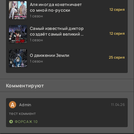
Аля иногда кокетничает
12 серия
со мной по-русски
1 сезон
Самый известный диктор
12 серия
создаёт самый великий в
мире клан
1 сезон
О движении Земли
25 серия
1 сезон
Комментируют
A
Admin
11.04.26
тест коммент
ФОРСАЖ 10