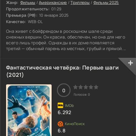
Жанр:
Фильмы
/
Американские
/
Триллеры
/
Фильмы 2025
Продолжительность:
01:29
Премьера (РФ):
10 января 2025
Качество:
WEB-DL
Она живет с бойфрендом в роскошном шале среди
снежных вершин. Он красив, обеспечен, но она для него
всего лишь трофей. Однажды в их доме появляется
третий — обычный парень из местных, грубый и прямой.
Стоит бойфренду улететь на уикенд — и легкий флирт
перерастает в страсть. А следом за опасными связями
неизменно приходит смерть.
Фантастическая четвёрка: Первые шаги
(2021)
0
Голосов:
0
6.292
6.8