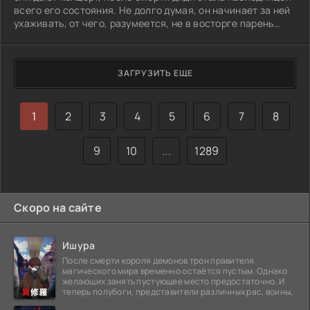
всего его состояния. Не долго думая, он начинает за ней
ухаживать, от чего, разумеется, не в восторге парень
девушки.
ЗАГРУЗИТЬ ЕЩЕ
1
2
3
4
5
6
7
8
9
10
...
1289
Скоро на сайте
Ишура
После смерти короля демонов трон правителя
магического мира временно остаётся пустым. Однако
желающих занять пустующее место предостаточно. И
теперь полубоги, представители различных рас, воины,