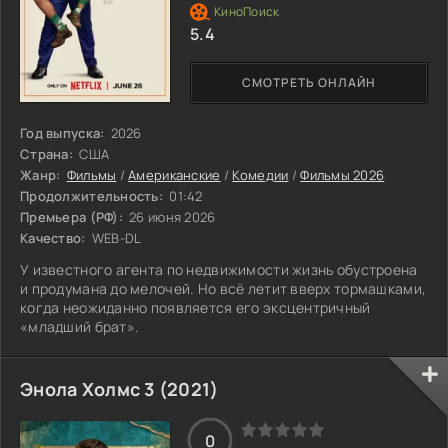
5.4
СМОТРЕТЬ ОНЛАЙН
Год выпуска:
2026
Страна:
США
Жанр:
Фильмы
/
Американские
/
Комедии
/
Фильмы 2026
Продолжительность:
01:42
Премьера (РФ):
26 июня 2026
Качество:
WEB-DL
У известного агента по недвижимости жизнь обустроена
и продумана до мелочей. Но всё летит вверх тормашками,
когда неожиданно появляется его эксцентричный
«младший брат».
Энола Холмс 3 (2021)
0