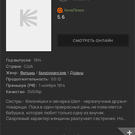
5.6
СМОТРЕТЬ ОНЛАЙН
Год выпуска:
1914
Страна:
США
Жанр:
Фильмы
/
Американские
/
Драмы
Продолжительность:
00:12
Премьера (РФ):
1 ноября 1914
Качество:
DVDRip
Сестры - близняшки и овчарка Шеп - неразлучные друзья-
товарищи. Пока в один прекрасный день не появляется
бабушка, которая любит только одну из внучек.
Сварливый характер женщины разлучает сестричек. Но
случай, который мог стоит жизни одной из девочек, и
самоотверженность преданной собаки возвращают