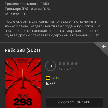
Продолжительность:
01:50
Премьера (РФ):
8 июля 2026
Качество:
TS
После смерти мужа женщина приезжает в отдалённый
дом его семьи, надеясь найти там поддержку и покой. Но
постепенно всё превращается в кошмар: родственники
один за другим становятся одержимыми демонами. В этот
момент она осознаёт, что данные ею клятвы любви и
верности не заканчиваются даже со смертью.
Рейс 298 (2021)
0
Голосов:
0
5.777
СМОТРЕТЬ ОНЛАЙН