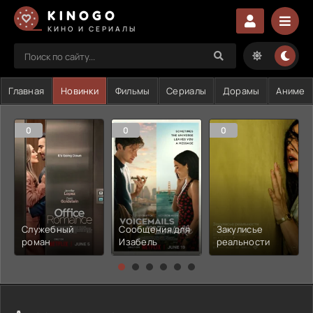
KINOGO
КИНО И СЕРИАЛЫ
Главная
Новинки
Фильмы
Сериалы
Дорамы
Аниме
0
0
0
Служебный
Сообщения для
Закулисье
роман
Изабель
реальности