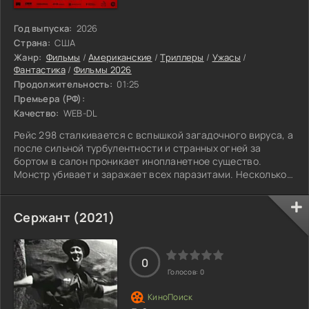
Год выпуска:
2026
Страна:
США
Жанр:
Фильмы
/
Американские
/
Триллеры
/
Ужасы
/
Фантастика
/
Фильмы 2026
Продолжительность:
01:25
Премьера (РФ):
Качество:
WEB-DL
Рейс 298 сталкивается с вспышкой загадочного вируса, а
после сильной турбулентности и странных огней за
бортом в салон проникает инопланетное существо.
Монстр убивает и заражает всех паразитами. Несколько
выживших пытаются укрыться в грузовом отсеке.
Сержант (2021)
0
Голосов:
0