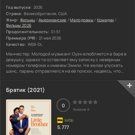
Год выпуска:
2026
Страна:
Великобритания, США
Жанр:
Фильмы
/
Американские
/
Мелодрамы
/
Комедии
/
Фильмы 2026
Продолжительность:
01:51
Премьера (РФ):
21 мая 2026
Качество:
WEB-DL
Манчестер. Молодой музыкант Оуэн влюбляется в баре в
девушку, однако та оставляет ему записку с неверным
номером телефона и именем Эмили. Не желая упускать
шанс, парень отправляется на её поиски, надеясь, что
судьба подарит ему ещё одну возможность встретиться с
ней. К его поискам присоединяется целеустремлённая
студентка факультета психологии Эмили Рейн. Вместе
Братик (2021)
они оказываются в центре череды неожиданных событий,
которые охватывают весь университетский кампус и
0
заставляют каждого из них
Голосов:
0
5.777