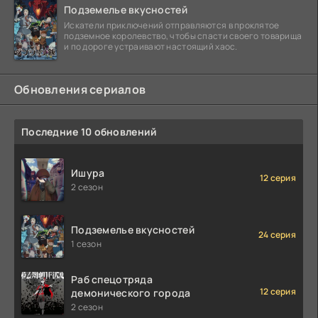
Подземелье вкусностей
Искатели приключений отправляются в проклятое
подземное королевство, чтобы спасти своего товарища
и по дороге устраивают настоящий хаос.
Обновления сериалов
Последние 10 обновлений
Ишура
12 серия
2 сезон
Подземелье вкусностей
24 серия
1 сезон
Раб спецотряда
12 серия
демонического города
2 сезон