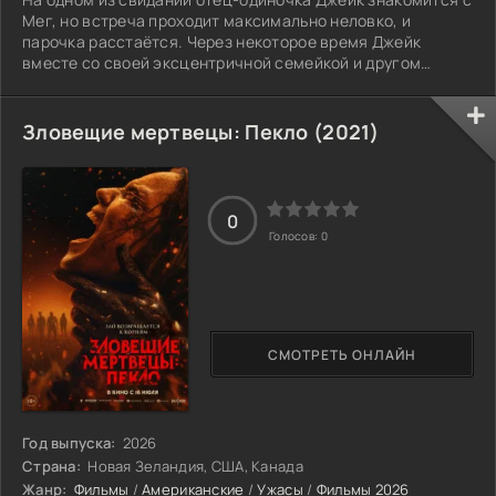
Мег, но встреча проходит максимально неловко, и
парочка расстаётся. Через некоторое время Джейк
вместе со своей эксцентричной семейкой и другом
детства Рубеном отправляется в морской круиз, где на
борту лайнера неожиданно сталкивается с той самой
Мег. Пока Джейк пытается понять, как подступиться к ней
Зловещие мертвецы: Пекло (2021)
во второй раз, Рубен признаётся, что влюбился в неё с
первого взгляда, и просит у друга разрешения ухаживать
за ней. Джейк соглашается и тут
0
Голосов:
0
СМОТРЕТЬ ОНЛАЙН
Год выпуска:
2026
Страна:
Новая Зеландия, США, Канада
Жанр:
Фильмы
/
Американские
/
Ужасы
/
Фильмы 2026