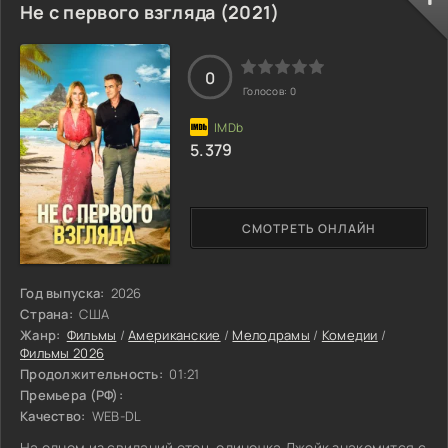
Не с первого взгляда (2021)
0
Голосов:
0
5.379
СМОТРЕТЬ ОНЛАЙН
Год выпуска:
2026
Страна:
США
Жанр:
Фильмы
/
Американские
/
Мелодрамы
/
Комедии
/
Фильмы 2026
Продолжительность:
01:21
Премьера (РФ):
Качество:
WEB-DL
На одном из свиданий отец-одиночка Джейк знакомится с