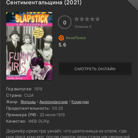
идиллию в дом.
Сентиментальщина (2021)
0
Голосов:
0
5.6
СМОТРЕТЬ ОНЛАЙН
Год выпуска:
1919
Страна:
США
Жанр:
Фильмы
/
Американские
/
Комедии
Продолжительность:
00:23
Премьера (РФ):
22 июня 1919
Качество:
WEB-DLRip
Дирижёр оркестра узнаёт, что цветочница из отеля, где
они дают концерт, после смерти дяди стала наследницей