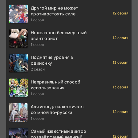
Другой мир не может
12 серия
противостоять силе
мгновенной смерти
1 сезон
Нежеланно бессмертный
12 серия
авантюрист
1 сезон
Поднятие уровня в
13 серия
одиночку
2 сезон
Неправильный способ
13 серия
использования
исцеляющей магии
1 сезон
Аля иногда кокетничает
12 серия
со мной по-русски
1 сезон
Самый известный диктор
12 серия
создаёт самый великий в