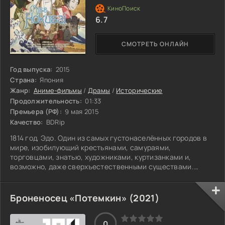
6.7
СМОТРЕТЬ ОНЛАЙН
Год выпуска:
2015
Страна:
Япония
Жанр:
Аниме-фильмы
/
Драмы
/
Исторические
Продолжительность:
01:33
Премьера (РФ):
9 мая 2015
Качество:
BDRip
1814 год, Эдо. Один из самых густонаселённых городов в
мире, изобилующий крестьянами, самураями,
торговцами, знатью, художниками, куртизанками и,
возможно, даже сверхъестественными существами.
Профессиональный художник Тэцудзо в свои пятьдесят
может гордиться клиентами со всей Японии. Каждый день
он создает неповторимые произведения искусства — от
Броненосец «Потемкин» (2021)
гигантского портрета Бодхидхармы на листе бумаги
площадью 180 квадратных метров до пары воробьев на
0
рисовом зернышке. Вспыльчивый, чересчур