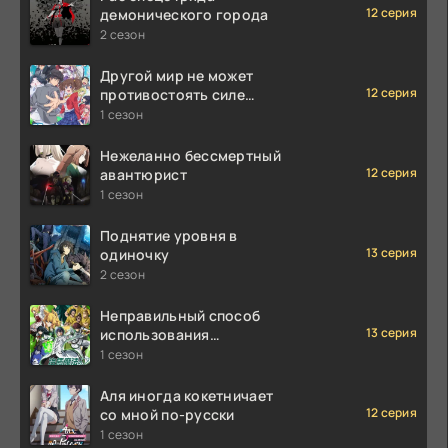
12 серия
демонического города
2 сезон
Другой мир не может
12 серия
противостоять силе
мгновенной смерти
1 сезон
Нежеланно бессмертный
12 серия
авантюрист
1 сезон
Поднятие уровня в
13 серия
одиночку
2 сезон
Неправильный способ
13 серия
использования
исцеляющей магии
1 сезон
Аля иногда кокетничает
12 серия
со мной по-русски
1 сезон