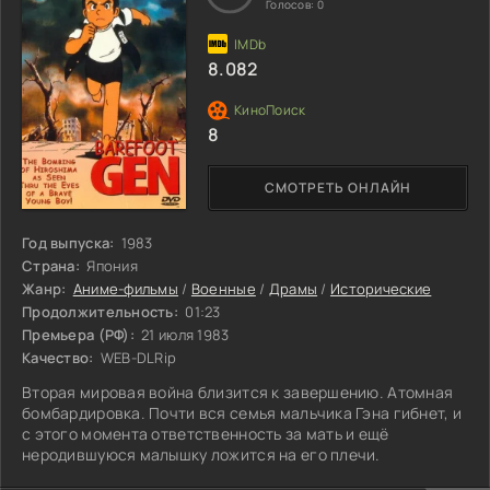
Голосов:
0
8.082
8
СМОТРЕТЬ ОНЛАЙН
Год выпуска:
1983
Страна:
Япония
Жанр:
Аниме-фильмы
/
Военные
/
Драмы
/
Исторические
Продолжительность:
01:23
Премьера (РФ):
21 июля 1983
Качество:
WEB-DLRip
Вторая мировая война близится к завершению. Атомная
бомбардировка. Почти вся семья мальчика Гэна гибнет, и
с этого момента ответственность за мать и ещё
неродившуюся малышку ложится на его плечи.