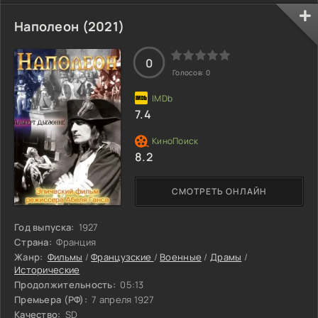
матроса Вакуленчука объединяется против офицеров.
Параллельно на берегу Одессы начинаются
Наполеон (2021)
общественные волнения, которые войдут в историю как
часть Первой русской революции.
0
Голосов:
0
7.4
8.2
СМОТРЕТЬ ОНЛАЙН
Год выпуска:
1927
Страна:
Франция
Жанр:
Фильмы
/
Французские
/
Военные
/
Драмы
/
Исторические
Продолжительность:
05:13
Премьера (РФ):
7 апреля 1927
Качество:
SD