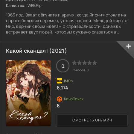
Качество:
WEBRip
1863 год. Закат сёгуната и время, когда Япония стояла на
пороге больших перемен, утопая в крови. Молодой сирота
Нио, верный своим иделам о справедливости, однажды
встречает двух людей, которым суждено оказаться в
центре будущей революции — Тосидзо Хидзикату и Окиту
Содзи. Они были основателями группы бродячих
самураев Мибуро, которые в будущем станут Синсэнгуми.
Какой скандал! (2021)
Нио решает присоединиться к ним, но удастся ли ему
сохранить верность своим идеалам в эпоху переворотов
0
и предательств?
Голосов:
0
8.174
8
СМОТРЕТЬ ОНЛАЙН