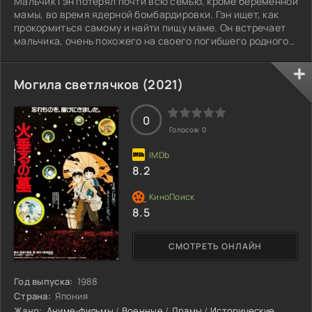
Мальчик Гэн потерял почти всю семью, кроме беременной
мамы, во время ядерной бомбардировки. Гэн ищет, как
прокормиться самому и найти пищу маме. Он встречает
мальчика, очень похожего на своего погибшего родного
брата, и они становятся друзьями. Проходит три года, и,
кажется, жизнь наладилась - мама работает, а Гэн ходит в
школу, когда последствия ядерной катастрофы
Могила светлячков (2021)
сказываются на здоровье матери, и ей становится плохо.
Гэн любыми путями пытается ей помочь и заработать
0
огромную сумму, нужную на
Голосов:
0
8.2
8.5
СМОТРЕТЬ ОНЛАЙН
Год выпуска:
1988
Страна:
Япония
Жанр:
Аниме-фильмы
/
Военные
/
Драмы
/
Исторические