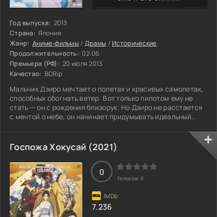
Год выпуска:
2013
Страна:
Япония
Жанр:
Аниме-фильмы
/
Драмы
/
Исторические
Продолжительность:
02:06
Премьера (РФ):
20 июля 2013
Качество:
BDRip
Мальчик Дзиро мечтает о полетах и красивых самолетах,
способных обогнать ветер. Вот только пилотом ему не
стать — он с рождения близорук. Но Дзиро не расстается
с мечтой о небе, он начинает придумывать идеальный
самолет и со временем становится одним из лучших
авиаконструкторов мира. На пути к успеху он не только
встретит много интересных людей, переживет Великое
Госпожа Хокусай (2021)
землетрясение в Токио и жестокие войны, но и обретет
любовь своей жизни – прекрасную Наоко.
0
Голосов:
0
7.236