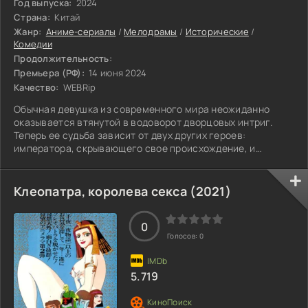
Год выпуска:
2024
Страна:
Китай
Жанр:
Аниме-сериалы
/
Мелодрамы
/
Исторические
/
Комедии
Продолжительность:
Премьера (РФ):
14 июня 2024
Качество:
WEBRip
Обычная девушка из современного мира неожиданно
оказывается втянутой в водоворот дворцовых интриг.
Теперь ее судьба зависит от двух других героев:
императора, скрывающего свое происхождение, и
«избранной» героини, фанатично следующей сюжету
книги. Чтобы выжить и предотвратить крах династии, Ю
Ваньинь приходится вступить в опасный союз с самым
Клеопатра, королева секса (2021)
могущественным человеком империи и бросить вызов
самой судьбе.
0
Голосов:
0
5.719