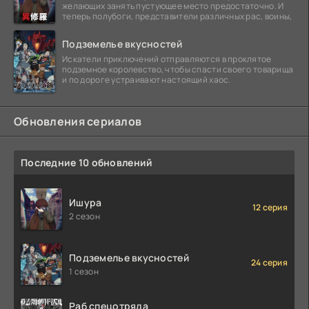
желающих занять пустующее место предостаточно. И
теперь полубоги, представители различных рас, воины,
Подземелье вкусностей
Искатели приключений отправляются в проклятое
подземное королевство, чтобы спасти своего товарища
и по дороге устраивают настоящий хаос.
Обновления сериалов
Последние 10 обновлений
Ишура
12 серия
2 сезон
Подземелье вкусностей
24 серия
1 сезон
Раб спецотряда