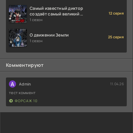
Самый известный диктор
12 серия
создаёт самый великий в
мире клан
1 сезон
О движении Земли
25 серия
1 сезон
Комментируют
A
Admin
11.04.26
тест коммент
ФОРСАЖ 10