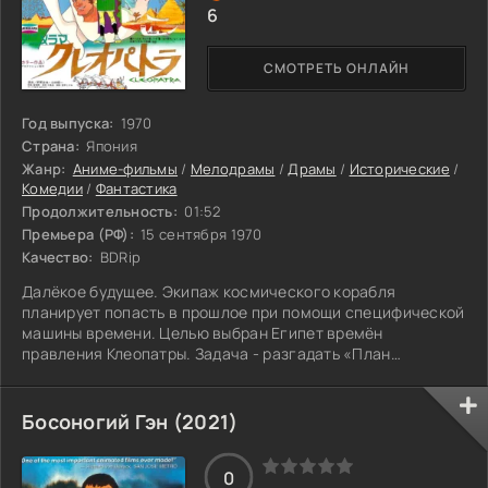
6
СМОТРЕТЬ ОНЛАЙН
Год выпуска:
1970
Страна:
Япония
Жанр:
Аниме-фильмы
/
Мелодрамы
/
Драмы
/
Исторические
/
Комедии
/
Фантастика
Продолжительность:
01:52
Премьера (РФ):
15 сентября 1970
Качество:
BDRip
Далёкое будущее. Экипаж космического корабля
планирует попасть в прошлое при помощи специфической
машины времени. Целью выбран Египет времён
правления Клеопатры. Задача - разгадать «План
Клеопатры», который поможет в захвате новой звёздной
системы.
Босоногий Гэн (2021)
0