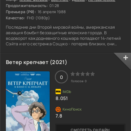
Продолжительность:
01:28
Премьера (РФ):
16 апреля 1988
Качество:
FHD (1080p)
Последние дни Второй мировой войны, американская
авиация бомбит беззащитные японские города. В
водоворот каждодневного кошмара попадают 14-летний
Сэйта и его сестренка Сэцуко - потеряв близких, они
остались совсем одни. Мальчик в одночасье становится
взрослым и осознаёт, что от него зависит жизнь
маленькой сестры. Укрывшись в заброшенном убежище,
Ветер крепчает (2021)
Сэйта и Сэцуко пытаются выжить собственными силами.
И пусть в их глазах смертоносный огонь в небе - всего
0
лишь огоньки светлячков, жестокая война не
Голосов:
0
8.051
7.8
СМОТРЕТЬ ОНЛАЙН