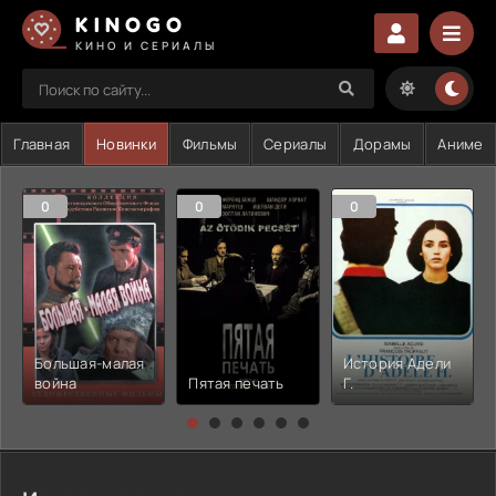
KINOGO
КИНО И СЕРИАЛЫ
Главная
Новинки
Фильмы
Сериалы
Дорамы
Аниме
0
0
0
Большая-малая
История Адели
война
Пятая печать
Г.