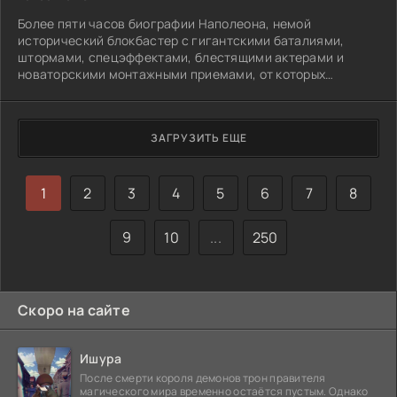
Более пяти часов биографии Наполеона, немой
исторический блокбастер с гигантскими баталиями,
штормами, спецэффектами, блестящими актерами и
новаторскими монтажными приемами, от которых
захватывает дух.
ЗАГРУЗИТЬ ЕЩЕ
1
2
3
4
5
6
7
8
9
10
...
250
Скоро на сайте
Ишура
После смерти короля демонов трон правителя
магического мира временно остаётся пустым. Однако