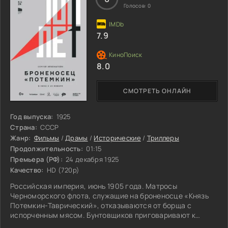
Голосов:
0
7.9
8.0
СМОТРЕТЬ ОНЛАЙН
Год выпуска:
1925
Страна:
СССР
Жанр:
Фильмы
/
Драмы
/
Исторические
/
Триллеры
Продолжительность:
01:15
Премьера (РФ):
24 декабря 1925
Качество:
HD (720p)
Российская империя, июнь 1905 года. Матросы
Черноморского флота, служащие на броненосце «Князь
Потемкин-Таврический», отказываются от борща с
испорченным мясом. Бунтовщиков приговаривают к
расстрелу, но команда корабля под предводительством