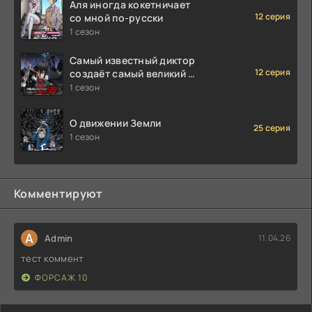
Аля иногда кокетничает
12 серия
со мной по-русски
1 сезон
Самый известный диктор
12 серия
создаёт самый великий в
мире клан
1 сезон
О движении Земли
25 серия
1 сезон
Комментируют
A
Admin
11.04.26
тест коммент
ФОРСАЖ 10