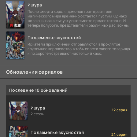
Ишура
После смерти короля демонов трон правителя
магического мира временно остаётся пустым. Однако
желающих занять пустующее место предостаточно. И
теперь полубоги, представители различных рас, воины,
Подземелье вкусностей
Искатели приключений отправляются в проклятое
подземное королевство, чтобы спасти своего товарища
и по дороге устраивают настоящий хаос.
Обновления сериалов
Последние 10 обновлений
Ишура
12 серия
2 сезон
Подземелье вкусностей
24 серия