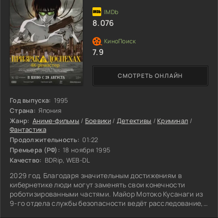
8.076
7.9
СМОТРЕТЬ ОНЛАЙН
Год выпуска:
1995
Страна:
Япония
Жанр:
Аниме-фильмы
/
Боевики
/
Детективы
/
Криминал
/
Фантастика
Продолжительность:
01:22
Премьера (РФ):
18 ноября 1995
Качество:
BDRip, WEB-DL
2029 год. Благодаря значительным достижениям в
кибернетике люди могут заменять свои конечности
роботизированными частями. Майор Мотоко Кусанаги из
9-го отдела службы безопасности ведёт расследование,
связанное с таинственным хакером, который называет