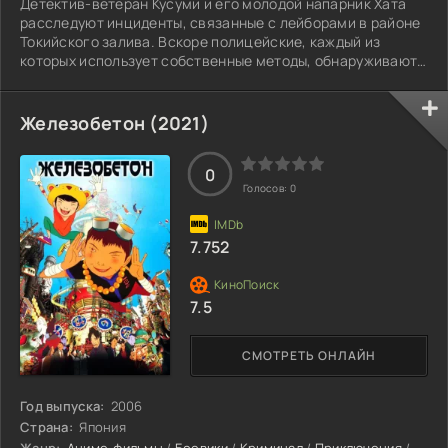
Детектив-ветеран Кусуми и его молодой напарник Хата
расследуют инциденты, связанные с лейборами в районе
Токийского залива. Вскоре полицейские, каждый из
которых использует собственные методы, обнаруживают
следы заговора японских и американских военных.
Продолжая расследование, Кусуми начинает
подозревать, что в деле замешана новая подруга Хаты —
Железобетон (2021)
исследовательница-генетик Саэко.
0
Голосов:
0
7.752
7.5
СМОТРЕТЬ ОНЛАЙН
Год выпуска:
2006
Страна:
Япония
Жанр:
Аниме-фильмы
/
Боевики
/
Криминал
/
Приключения
/