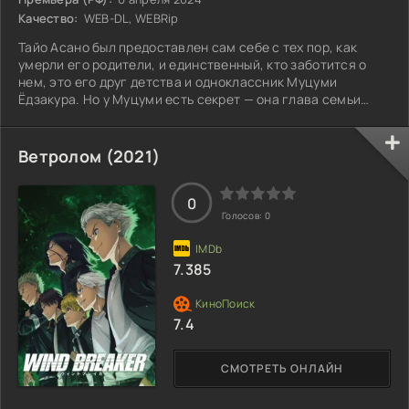
Качество:
WEB-DL, WEBRip
Тайо Асано был предоставлен сам себе с тех пор, как
умерли его родители, и единственный, кто заботится о
нем, это его друг детства и одноклассник Муцуми
Ёдзакура. Но у Муцуми есть секрет — она глава семьи
шпионов! И вдобавок ко всему, ее брат Кёитиро опасно
защищает ее! Чтобы помешать Кёитиро убить его, Тайё и
Муцуми должны сделать последний шаг — пожениться!
Ветролом (2021)
Потому что в семье Ёдзакура семья не может убить
семью.
0
Голосов:
0
7.385
7.4
СМОТРЕТЬ ОНЛАЙН