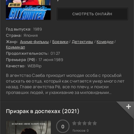
СМОТРЕТЬ ОНЛАЙН
Год выпуска:
1989
Страна:
Япония
Жанр:
Аниме-фильмы
/
Боевики
/
Детективы
/
Комедии
/
Криминал
Продолжительность:
01:27
Премьера (РФ):
17 июня 1989
Качество:
WEBRip
В агентство Саеба приходит молодая особа с просьбой
отыскать ее отца, который как считается умер много лет
назад. Главе агентства Рё, все по плечу, и поиски
пропавших людей, и ухаживание за миловидными
клиентками. Но в этот раз детективам не до смеха. Кто-то
охотится за девушкой.
Призрак в доспехах (2021)
0
Голосов:
0