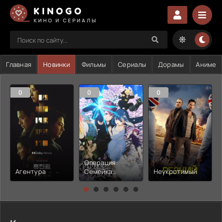
KINOGO
КИНО И СЕРИАЛЫ
Главная
Новинки
Фильмы
Сериалы
Дорамы
Аниме
0
0
0
Операция:
Агентура
Семейка
Неукротимый
Ёдзакура