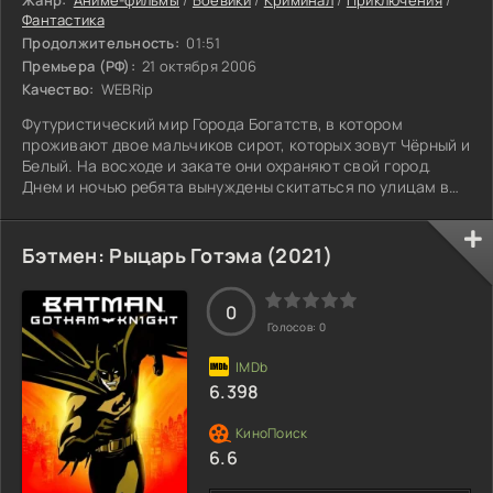
Фантастика
Продолжительность:
01:51
Премьера (РФ):
21 октября 2006
Качество:
WEBRip
Футуристический мир Города Богатств, в котором
проживают двое мальчиков сирот, которых зовут Чёрный и
Белый. На восходе и закате они охраняют свой город.
Днем и ночью ребята вынуждены скитаться по улицам в
поисках способа заработков. Но вскоре им придётся
сразиться и отвоевать у злоумышленников, мечтающих
заполучить власть в метрополисе, то, что считается
Бэтмен: Рыцарь Готэма (2021)
душой города.
0
Голосов:
0
6.398
6.6