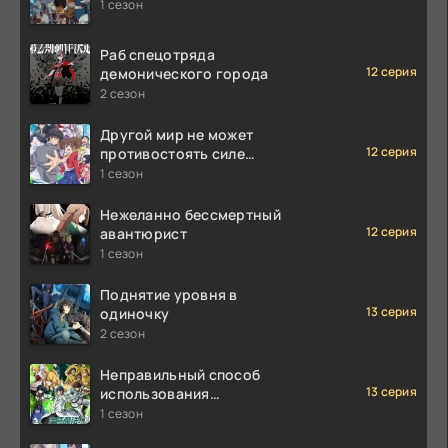
1 сезон
Раб спецотряда
12 серия
демонического города
2 сезон
Другой мир не может
12 серия
противостоять силе
мгновенной смерти
1 сезон
Нежеланно бессмертный
12 серия
авантюрист
1 сезон
Поднятие уровня в
13 серия
одиночку
2 сезон
Неправильный способ
13 серия
использования
исцеляющей магии
1 сезон