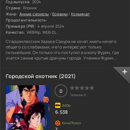
Год выпуска:
2024
Страна:
Япония
Жанр:
Аниме-сериалы
/
Боевики
/
Криминал
Продолжительность:
Премьера (РФ):
4 апреля 2024
Качество:
WEBRip, WEB-DL
Старшеклассник Харука Сакура не хочет иметь ничего
общего со слабаками, и его интересуют только
сильнейшие. Он только что поступил в школу Фурин, где
учатся самые крутые драчуны города. Ученики Фурин
признают только язык силы, и именно с помощью силы они
защищают город от любой угрозы. Однако Харука не
стремится быть героем. Он хочет стать непобедимым.
Городской охотник (2021)
0
Голосов:
0
6.538
7