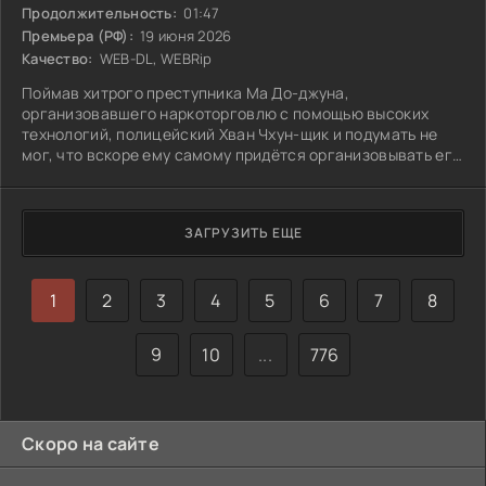
Продолжительность:
01:47
Премьера (РФ):
19 июня 2026
Качество:
WEB-DL, WEBRip
Поймав хитрого преступника Ма До-джуна,
организовавшего наркоторговлю с помощью высоких
технологий, полицейский Хван Чхун-щик и подумать не
мог, что вскоре ему самому придётся организовывать его
побег, чтобы спасти похищенных дочь и бывшую жену. К
спасательной операции присоединяется нынешний муж
его экс-супруги — ветеринар с целым набором полезных
ЗАГРУЗИТЬ ЕЩЕ
навыков, и, кроме того, на Ма открывает охоту
отсидевший криминальный авторитет, не желающий
мириться с потерей территорий.
1
2
3
4
5
6
7
8
9
10
...
776
Скоро на сайте