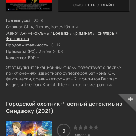
СМОТРЕТЬ ОНЛАЙН
Год выпуска:
2008
Страна:
США, Япония, Корея Южная
Жанр:
Аниме-фильмы
/
Боевики
/
Криминал
/
Триллеры
/
Фантастика
Продолжительность:
01:12
Премьера (РФ):
3 июля 2008
Качество:
BDRip
Этот мультипликационный фильм повествует о первых
приключениях известного супергероя Бэтмэна. Он,
фактически, соединяет сюжеты 2-х фильмов Batman
Begins и The Dark Knight. Шесть короткометражных
историй продолжительностью 11-15 минут, созданные
японскими аниматорами.
Городской охотник: Частный детектив из
Синдзюку (2021)
0
Голосов:
0