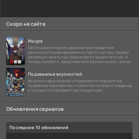
Скоро на сайте
Ишура
После смерти короля демонов трон правителя
магического мира временно остаётся пустым. Однако
желающих занять пустующее место предостаточно. И
теперь полубоги, представители различных рас, воины,
Подземелье вкусностей
Искатели приключений отправляются в проклятое
подземное королевство, чтобы спасти своего товарища
и по дороге устраивают настоящий хаос.
Обновления сериалов
Последние 10 обновлений