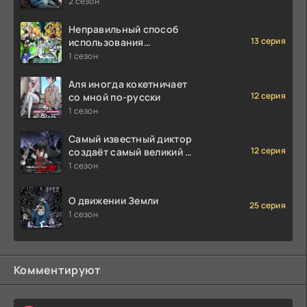
2 сезон
Неправильный способ
13 серия
использования
исцеляющей магии
1 сезон
Аля иногда кокетничает
12 серия
со мной по-русски
1 сезон
Самый известный диктор
12 серия
создаёт самый великий в
мире клан
1 сезон
О движении Земли
25 серия
1 сезон
Комментируют