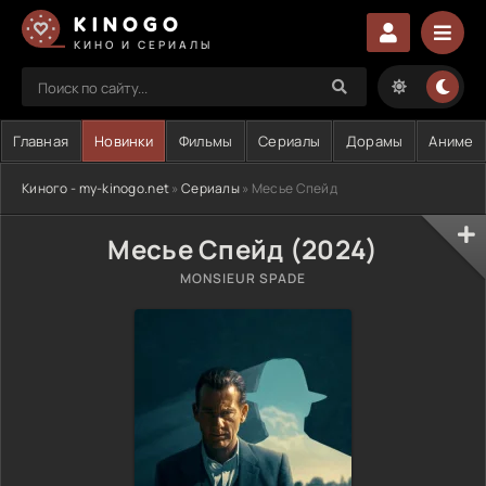
KINOGO
КИНО И СЕРИАЛЫ
Главная
Новинки
Фильмы
Сериалы
Дорамы
Аниме
Киного - my-kinogo.net
»
Сериалы
» Месье Спейд
Месье Спейд (2024)
MONSIEUR SPADE