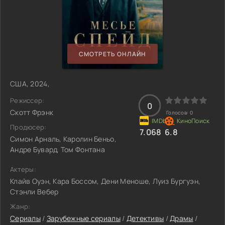
СМОТРЕТЬ ОНЛАЙН
США, 2024,
Режиссер:
0
Скотт Фрэнк
Голосов:
0
Продюсер:
7.068
6.8
Симон Арналь, Каролин Беньо,
Андре Бувард, Том Фонтана
Актеры:
Клайв Оуэн, Кара Боссом, Дени Меноше, Луиз Бургуэн,
Стэнли Вебер
Жанр:
Сериалы
/
Зарубежные сериалы
/
Детективы
/
Драмы
/