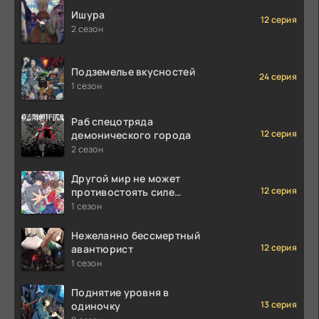
Ишура
12 серия
2 сезон
Подземелье вкусностей
24 серия
1 сезон
Раб спецотряда
12 серия
демонического города
2 сезон
Другой мир не может
12 серия
противостоять силе
мгновенной смерти
1 сезон
Нежеланно бессмертный
12 серия
авантюрист
1 сезон
Поднятие уровня в
13 серия
одиночку