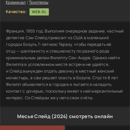
Криминал
/
Триллеры
Качество:
WEB-DL
Франция, 1955 год. Выполняя очередное задание, частный
детектив Сэм Спейд привозит из США в маленький
городок Бозуль 7-летнюю Терезу, чтобы передать её
отцу — шантажисту и специалисту по разного рода
криминальным делам Филиппу Сен-Андре. Однако найти
Филиппа в условленном месте встречи не удаётся,
и Спейд вынужден отдать девочку в местный женский
монастырь, а сам решает осесть в Бозуле. Спустя 8 лет
Филипп объявляется в городке и пытается наладить
контакт с дочерью, поскольку имеет к ней меркантильный
интерес. Со Спейдом же у него свои счёты.
Месье Спейд (2024) смотреть онлайн