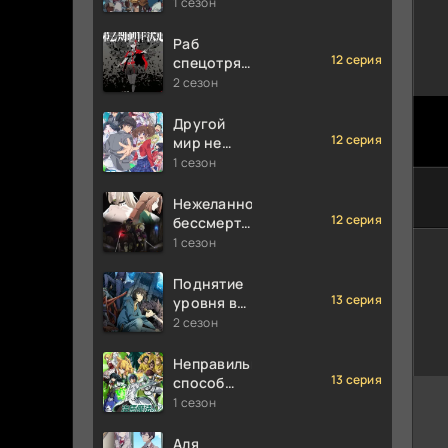
1 сезон
Раб
12 серия
спецотряда
демонического
2 сезон
города
Другой
12 серия
мир не
может
1 сезон
противостоять
силе
Нежеланно
мгновенной
12 серия
бессмертный
смерти
авантюрист
1 сезон
Поднятие
13 серия
уровня в
одиночку
2 сезон
Неправильный
13 серия
способ
использования
1 сезон
исцеляющей
магии
Аля