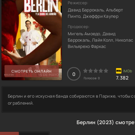
Режиссер:
Давид Баррокаль, Альберт
Пинто, Джеффри Каупер
Продюсер:
Мигель Амоедо, Давид
Баррокаль, Лайя Колл, Николас
Вильярехо Фаркас
СМОТРЕТЬ ОНЛАЙН
0
7.382
Голосов:
0
Берлин и его искусная банда собираются в Париже, чтобы 
ограблений.
Берлин (2023) смотре