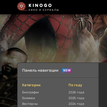
KINOGO
КИНО И СЕРИАЛЫ
Панель навигации
Категории
По году
Биографии
2026 года
Боевики
2025 года
Вестерны
2024 года