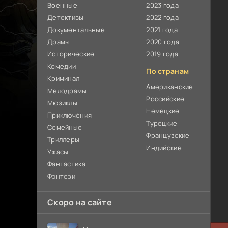
Военные
2023 года
Детективы
2022 года
Документальные
2021 года
Драмы
2020 года
Исторические
2019 года
Комедии
По странам
Криминал
Американские
Мелодрамы
Российские
Мюзиклы
Немецкие
Приключения
Турецкие
Семейные
Французские
Триллеры
Индийские
Ужасы
Фантастика
Фэнтези
Скоро на сайте