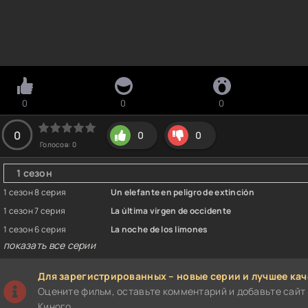
0
0
0
0
0
0
Голосов:
0
1 сезон
1 сезон 8 серия
Un elefante en peligro de extinción
1 сезон 7 серия
La última virgen de occidente
1 сезон 6 серия
La noche de los limones
показать все серии
Для зарегистрированных – новые серии и лучшее кач
Оцените фильм, оставьте комментарий и добавьте сайт 
Киного.