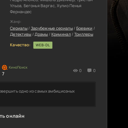
Ульоа, Бегонья Варгас, Хулио Пенья
Фернандес
Жанр:
Сериалы
/
Зарубежные сериалы
/
Боевики
/
Детективы
/
Драмы
/
Криминал
/
Триллеры
Качество:
WEB-DL
0
0
7
совершить одно из самых амбициозных
ть онлайн