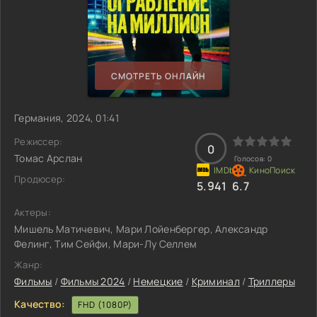
СМОТРЕТЬ ОНЛАЙН
Германия, 2024, 01:41
Режиссер:
0
Томас Арслан
Голосов:
0
Продюсер:
5.941
6.7
Актеры:
Мишель Матичевич, Мари Лойенбергер, Александр
Фелинг, Тим Сейфи, Мари-Лу Селлем
Жанр:
Фильмы
/
Фильмы 2024
/
Немецкие
/
Криминал
/
Триллеры
Качество:
FHD (1080P)