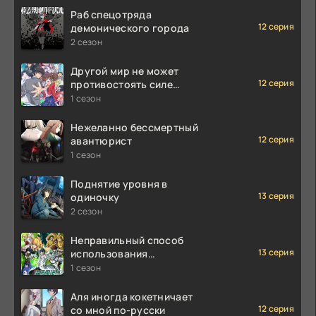
Раб спецотряда
12 серия
демонического города
2 сезон
Другой мир не может
12 серия
противостоять силе
мгновенной смерти
1 сезон
Нежеланно бессмертный
12 серия
авантюрист
1 сезон
Поднятие уровня в
13 серия
одиночку
2 сезон
Неправильный способ
13 серия
использования
исцеляющей магии
1 сезон
Аля иногда кокетничает
12 серия
со мной по-русски