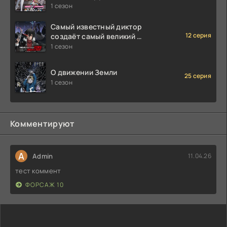
1 сезон
Самый известный диктор
12 серия
создаёт самый великий в
мире клан
1 сезон
О движении Земли
25 серия
1 сезон
Комментируют
A
Admin
11.04.26
тест коммент
ФОРСАЖ 10