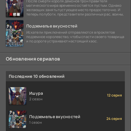
После смерти короля демонов трон правителя
магического мира временно остаётся пустым. Однако
желающих занять пустующее место предостаточно. И
теперь полубоги, представители различных рас, воины,
Подземелье вкусностей
Искатели приключений отправляются в проклятое
подземное королевство, чтобы спасти своего товарища
и по дороге устраивают настоящий хаос.
Обновления сериалов
Последние 10 обновлений
Ишура
12 серия
2 сезон
Подземелье вкусностей
24 серия
1 сезон