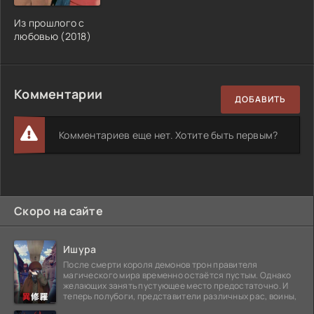
Из прошлого с
любовью (2018)
Комментарии
ДОБАВИТЬ
Комментариев еще нет. Хотите быть первым?
Скоро на сайте
Ишура
После смерти короля демонов трон правителя
магического мира временно остаётся пустым. Однако
желающих занять пустующее место предостаточно. И
теперь полубоги, представители различных рас, воины,