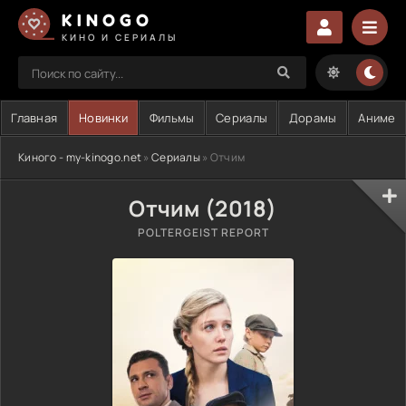
KINOGO
КИНО И СЕРИАЛЫ
Главная
Новинки
Фильмы
Сериалы
Дорамы
Аниме
Киного - my-kinogo.net
»
Сериалы
» Отчим
Отчим (2018)
POLTERGEIST REPORT