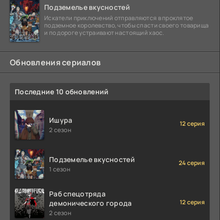
Подземелье вкусностей
Искатели приключений отправляются в проклятое
подземное королевство, чтобы спасти своего товарища
и по дороге устраивают настоящий хаос.
Обновления сериалов
Последние 10 обновлений
Ишура
12 серия
2 сезон
Подземелье вкусностей
24 серия
1 сезон
Раб спецотряда
12 серия
демонического города
2 сезон