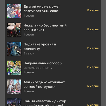
Другой мир не может
12 серия
противостоять силе
мгновенной смерти
1 сезон
Нежеланно бессмертный
12 серия
авантюрист
1 сезон
Поднятие уровня в
13 серия
одиночку
2 сезон
Неправильный способ
13 серия
использования
исцеляющей магии
1 сезон
Аля иногда кокетничает
12 серия
со мной по-русски
1 сезон
Самый известный диктор
12 серия
создаёт самый великий в