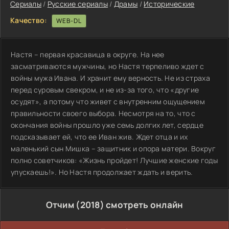
Сериалы
/
Русские сериалы
/
Драмы
/
Исторические
Качество:
WEB-DL
Настя – первая красавица в округе. На нее
засматриваются мужчины, но Настя терпеливо ждет с
войны мужа Ивана. И хранит ему верность. Не из страха
перед суровым свекром, и не из-за того, что «другие
осудят», а потому что живет с внутренним ощущением
правильности своего выбора. Несмотря на то, что с
окончания войны прошло уже семь долгих лет, сердце
подсказывает ей, что ее Иван жив. Ждет отца и их
маленький сын Мишка – защитник и опора матери. Вокруг
полно советчиков: «Жизнь пройдет! Лучшие женские годы
упускаешь!». Но Настя продолжает ждать и верить.
Отчим (2018) смотреть онлайн