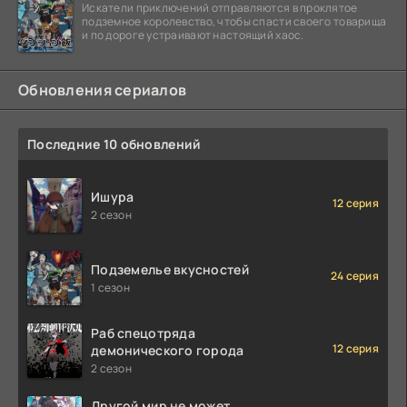
Искатели приключений отправляются в проклятое
подземное королевство, чтобы спасти своего товарища
и по дороге устраивают настоящий хаос.
Обновления сериалов
Последние 10 обновлений
Ишура
12 серия
2 сезон
Подземелье вкусностей
24 серия
1 сезон
Раб спецотряда
12 серия
демонического города
2 сезон
Другой мир не может