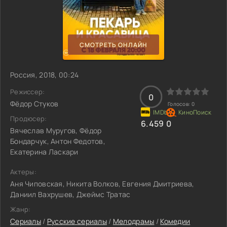
СМОТРЕТЬ ОНЛАЙН
Россия, 2018, 00:24
Режиссер:
0
Фёдор Стуков
Голосов:
0
Продюсер:
6.459
0
Вячеслав Муругов, Фёдор
Бондарчук, Антон Федотов,
Екатерина Ласкари
Актеры:
Аня Чиповская, Никита Волков, Евгения Дмитриева,
Даниил Вахрушев, Джеймс Тратас
Жанр:
Сериалы
/
Русские сериалы
/
Мелодрамы
/
Комедии