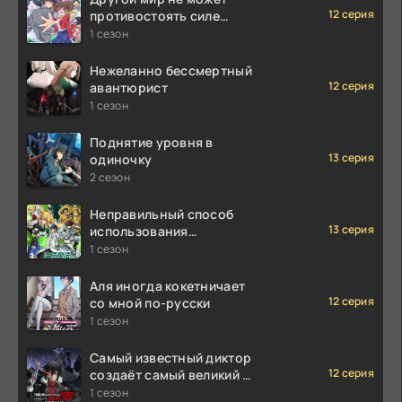
12 серия
противостоять силе
мгновенной смерти
1 сезон
Нежеланно бессмертный
12 серия
авантюрист
1 сезон
Поднятие уровня в
13 серия
одиночку
2 сезон
Неправильный способ
13 серия
использования
исцеляющей магии
1 сезон
Аля иногда кокетничает
12 серия
со мной по-русски
1 сезон
Самый известный диктор
12 серия
создаёт самый великий в
мире клан
1 сезон