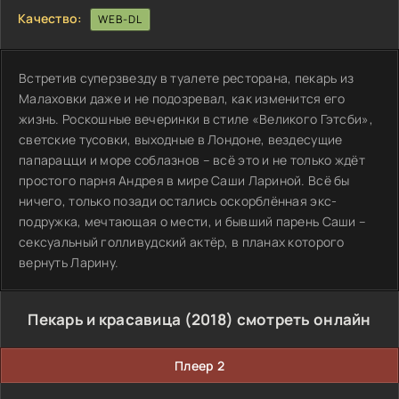
Качество:
WEB-DL
Встретив суперзвезду в туалете ресторана, пекарь из
Малаховки даже и не подозревал, как изменится его
жизнь. Роскошные вечеринки в стиле «Великого Гэтсби»,
светские тусовки, выходные в Лондоне, вездесущие
папарацци и море соблазнов – всё это и не только ждёт
простого парня Андрея в мире Саши Лариной. Всё бы
ничего, только позади остались оскорблённая экс-
подружка, мечтающая о мести, и бывший парень Саши –
сексуальный голливудский актёр, в планах которого
вернуть Ларину.
Пекарь и красавица (2018) смотреть онлайн
Плеер 2