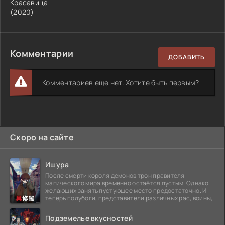
Красавица
(2020)
Комментарии
ДОБАВИТЬ
Комментариев еще нет. Хотите быть первым?
Скоро на сайте
Ишура
После смерти короля демонов трон правителя
магического мира временно остаётся пустым. Однако
желающих занять пустующее место предостаточно. И
теперь полубоги, представители различных рас, воины,
Подземелье вкусностей