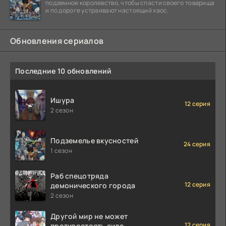
подземное королевство, чтобы спасти своего товарища
и по дороге устраивают настоящий хаос.
Обновления сериалов
Последние 10 обновлений
Ишура
12 серия
2 сезон
Подземелье вкусностей
24 серия
1 сезон
Раб спецотряда
12 серия
демонического города
2 сезон
Другой мир не может
12 серия
противостоять силе