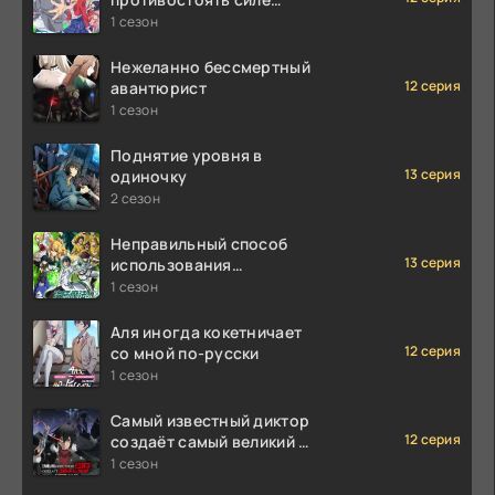
мгновенной смерти
1 сезон
Нежеланно бессмертный
12 серия
авантюрист
1 сезон
Поднятие уровня в
13 серия
одиночку
2 сезон
Неправильный способ
13 серия
использования
исцеляющей магии
1 сезон
Аля иногда кокетничает
12 серия
со мной по-русски
1 сезон
Самый известный диктор
12 серия
создаёт самый великий в
мире клан
1 сезон