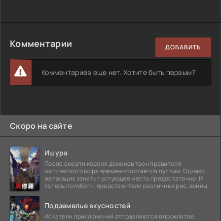
Комментарии
ДОБАВИТЬ
Комментариев еще нет. Хотите быть первым?
Скоро на сайте
Ишура
После смерти короля демонов трон правителя
магического мира временно остаётся пустым. Однако
желающих занять пустующее место предостаточно. И
теперь полубоги, представители различных рас, воины,
Подземелье вкусностей
Искатели приключений отправляются в проклятое