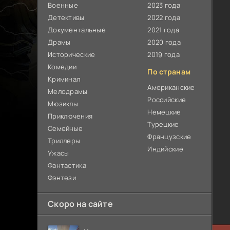
Военные
2023 года
Детективы
2022 года
Документальные
2021 года
Драмы
2020 года
Исторические
2019 года
Комедии
По странам
Криминал
Американские
Мелодрамы
Российские
Мюзиклы
Немецкие
Приключения
Турецкие
Семейные
Французские
Триллеры
Индийские
Ужасы
Фантастика
Фэнтези
Скоро на сайте