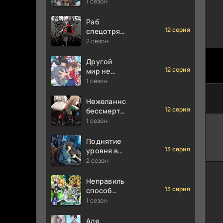
1 сезон
Раб
12 серия
спецотряда
демонического
2 сезон
города
Другой
12 серия
мир не
может
1 сезон
противостоять
силе
Нежеланно
мгновенной
12 серия
бессмертный
смерти
авантюрист
1 сезон
Поднятие
13 серия
уровня в
одиночку
2 сезон
Неправильный
13 серия
способ
использования
1 сезон
исцеляющей
магии
Аля