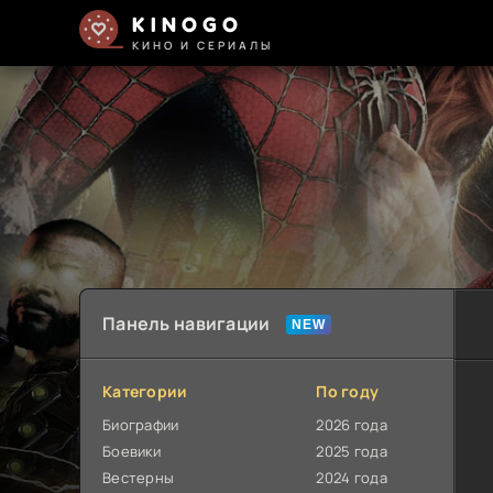
KINOGO
КИНО И СЕРИАЛЫ
Панель навигации
Категории
По году
Биографии
2026 года
Боевики
2025 года
Вестерны
2024 года