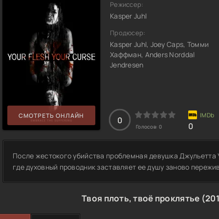
Режиссер:
Kasper Juhl
Продюсер:
Kasper Juhl, Joey Caps, Томми
Хаффман, Anders Norddal
Jendresen
СМОТРЕТЬ ОНЛАЙН
0
0
Голосов:
0
После жестокого убийства проблемная девушка Джульетта 
где духовный проводник заставляет ее душу заново пережи
Твоя плоть, твоё проклятье (20