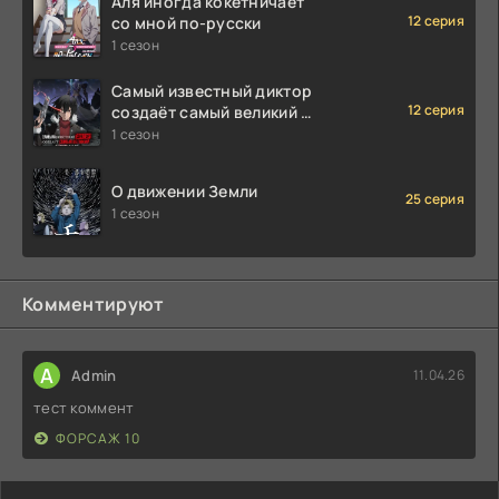
Аля иногда кокетничает
12 серия
со мной по-русски
1 сезон
Самый известный диктор
12 серия
создаёт самый великий в
мире клан
1 сезон
О движении Земли
25 серия
1 сезон
Комментируют
A
Admin
11.04.26
тест коммент
ФОРСАЖ 10