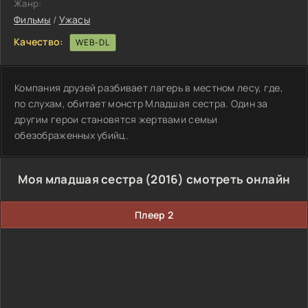
Жанр:
Фильмы
/
Ужасы
Качество:
WEB-DL
Компания друзей разбивает лагерь в местном лесу, где,
по слухам, обитает монстр Младшая сестра. Один за
другим герои становятся жертвами семьи
обезображенных убийц.
Моя младшая сестра (2016) смотреть онлайн
Плеер 2