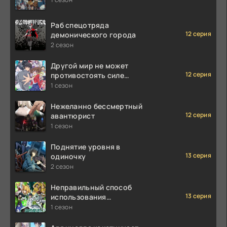
Раб спецотряда
12 серия
демонического города
2 сезон
Другой мир не может
12 серия
противостоять силе
мгновенной смерти
1 сезон
Нежеланно бессмертный
12 серия
авантюрист
1 сезон
Поднятие уровня в
13 серия
одиночку
2 сезон
Неправильный способ
13 серия
использования
исцеляющей магии
1 сезон