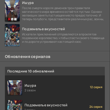
Ишура
После смерти короля демонов трон правителя
магического мира временно остаётся пустым. Однако
желающих занять пустующее место предостаточно. И
теперь полубоги, представители различных рас, воины,
Подземелье вкусностей
Искатели приключений отправляются в проклятое
подземное королевство, чтобы спасти своего товарища
и по дороге устраивают настоящий хаос.
Обновления сериалов
Последние 10 обновлений
Ишура
12 серия
2 сезон
Подземелье вкусностей
24 серия
1 сезон