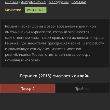
Фильмы
/
Американские
/
Мелодрамы
/
Военные
Качество:
WEB-DLRIP
Романтическая драма о разочарованном и циничном
американском журналисте, который оказывается
единственным «вестником правды» из испанского города
Герника, где зверствует гражданская война. В его работу
и дальнейшую судьбу вмешивается местная
республиканка Тереза, ответственная за цензуру
исходящих новостей...
Герника (2015) смотреть онлайн
Плеер 2
Трейлер