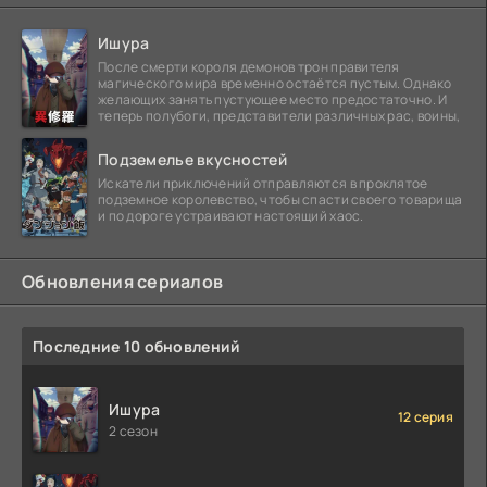
Ишура
После смерти короля демонов трон правителя
магического мира временно остаётся пустым. Однако
желающих занять пустующее место предостаточно. И
теперь полубоги, представители различных рас, воины,
Подземелье вкусностей
Искатели приключений отправляются в проклятое
подземное королевство, чтобы спасти своего товарища
и по дороге устраивают настоящий хаос.
Обновления сериалов
Последние 10 обновлений
Ишура
12 серия
2 сезон