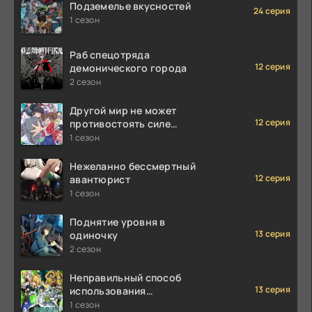
Подземелье вкусностей
24 серия
1 сезон
Раб спецотряда
12 серия
демонического города
2 сезон
Другой мир не может
12 серия
противостоять силе
мгновенной смерти
1 сезон
Нежеланно бессмертный
12 серия
авантюрист
1 сезон
Поднятие уровня в
13 серия
одиночку
2 сезон
Неправильный способ
13 серия
использования
исцеляющей магии
1 сезон