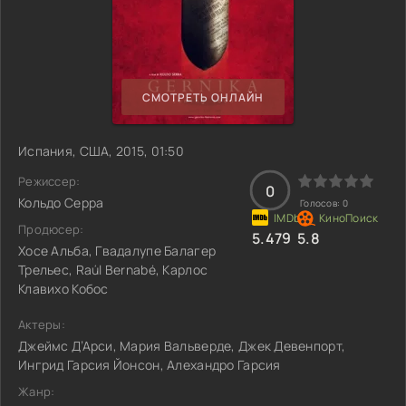
СМОТРЕТЬ ОНЛАЙН
Испания, США, 2015, 01:50
Режиссер:
0
Кольдо Серра
Голосов:
0
Продюсер:
5.479
5.8
Хосе Альба, Гвадалупе Балагер
Трельес, Raúl Bernabé, Карлос
Клавихо Кобос
Актеры:
Джеймс Д’Арси, Мария Вальверде, Джек Девенпорт,
Ингрид Гарсия Йонсон, Алехандро Гарсия
Жанр: