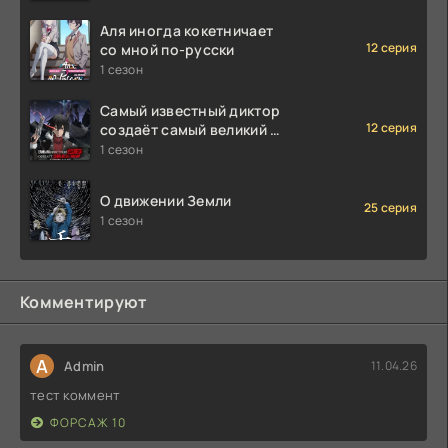
Аля иногда кокетничает
12 серия
со мной по-русски
1 сезон
Самый известный диктор
12 серия
создаёт самый великий в
мире клан
1 сезон
О движении Земли
25 серия
1 сезон
Комментируют
A
Admin
11.04.26
тест коммент
ФОРСАЖ 10