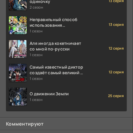
13 серия
одиночку
2 сезон
Неправильный способ
13 серия
использования
исцеляющей магии
1 сезон
Аля иногда кокетничает
12 серия
со мной по-русски
1 сезон
Самый известный диктор
12 серия
создаёт самый великий в
мире клан
1 сезон
О движении Земли
25 серия
1 сезон
Комментируют