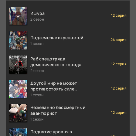
Ишура
12 серия
2 сезон
Подземелье вкусностей
24 серия
1 сезон
Раб спецотряда
12 серия
демонического города
2 сезон
Другой мир не может
12 серия
противостоять силе
мгновенной смерти
1 сезон
Нежеланно бессмертный
12 серия
авантюрист
1 сезон
Поднятие уровня в