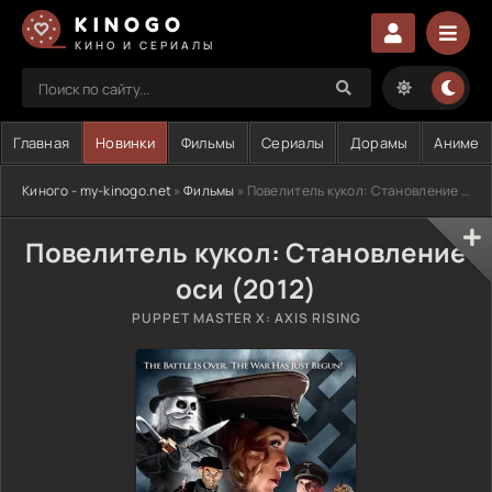
KINOGO
КИНО И СЕРИАЛЫ
Главная
Новинки
Фильмы
Сериалы
Дорамы
Аниме
Киного - my-kinogo.net
»
Фильмы
» Повелитель кукол: Становление оси
Повелитель кукол: Становление
оси (2012)
PUPPET MASTER X: AXIS RISING