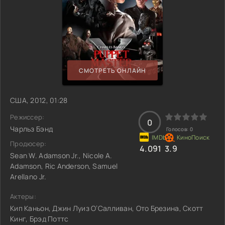
СМОТРЕТЬ ОНЛАЙН
США, 2012, 01:28
Режиссер:
0
Чарльз Бэнд
Голосов:
0
Продюсер:
4.091
3.9
Sean W. Adamson Jr., Nicole A.
Adamson, Ric Anderson, Samuel
Arellano Jr.
Актеры:
Кип Каньон, Джин Луиз О’Салливан, Ото Брезина, Скотт
Кинг, Брэд Поттс