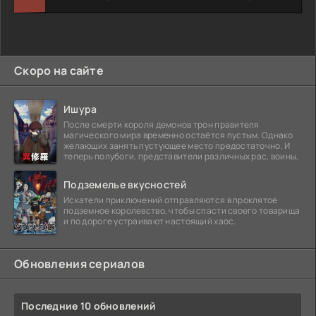
Скоро на сайте
Ишура
После смерти короля демонов трон правителя
магического мира временно остаётся пустым. Однако
желающих занять пустующее место предостаточно. И
теперь полубоги, представители различных рас, воины,
Подземелье вкусностей
Искатели приключений отправляются в проклятое
подземное королевство, чтобы спасти своего товарища
и по дороге устраивают настоящий хаос.
Обновления сериалов
Последние 10 обновлений