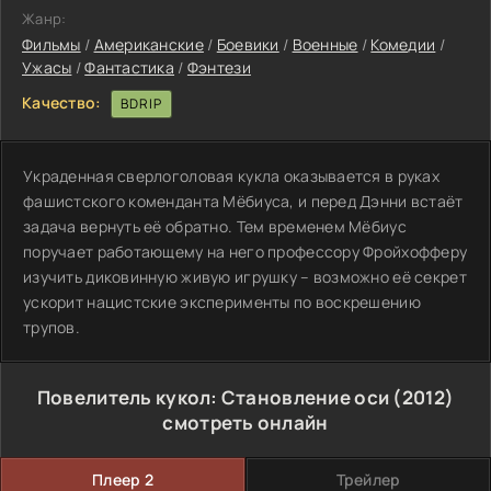
Жанр:
Фильмы
/
Американские
/
Боевики
/
Военные
/
Комедии
/
Ужасы
/
Фантастика
/
Фэнтези
Качество:
BDRIP
Украденная сверлоголовая кукла оказывается в руках
фашистского коменданта Мёбиуса, и перед Дэнни встаёт
задача вернуть её обратно. Тем временем Мёбиус
поручает работающему на него профессору Фройхофферу
изучить диковинную живую игрушку – возможно её секрет
ускорит нацистские эксперименты по воскрешению
трупов.
Повелитель кукол: Становление оси (2012)
смотреть онлайн
Плеер 2
Трейлер