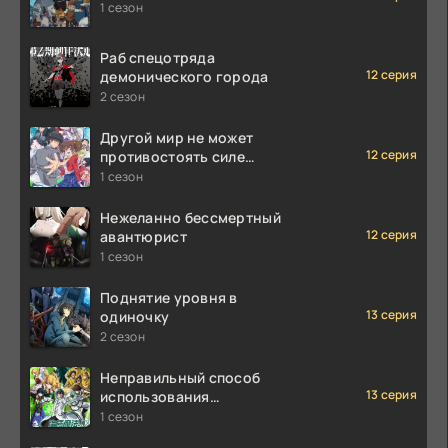
1 сезон
Раб спецотряда
12 серия
демонического города
2 сезон
Другой мир не может
12 серия
противостоять силе
мгновенной смерти
1 сезон
Нежеланно бессмертный
12 серия
авантюрист
1 сезон
Поднятие уровня в
13 серия
одиночку
2 сезон
Неправильный способ
13 серия
использования
исцеляющей магии
1 сезон