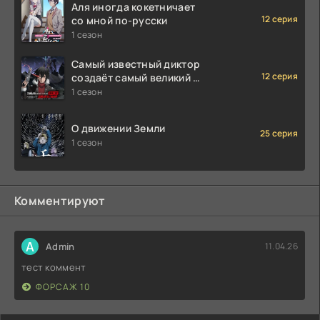
Аля иногда кокетничает
12 серия
со мной по-русски
1 сезон
Самый известный диктор
12 серия
создаёт самый великий в
мире клан
1 сезон
О движении Земли
25 серия
1 сезон
Комментируют
A
Admin
11.04.26
тест коммент
ФОРСАЖ 10