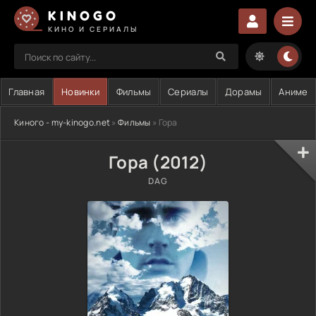
KINOGO
КИНО И СЕРИАЛЫ
Главная
Новинки
Фильмы
Сериалы
Дорамы
Аниме
Киного - my-kinogo.net
»
Фильмы
» Гора
Гора (2012)
DAG