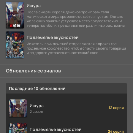
Ишура
После смерти короля демонов трон правителя
магического мира временно остаётся пустым. Однако
желающих занять пустующее место предостаточно. И
теперь полубоги, представители различных рас, воины,
Подземелье вкусностей
Искатели приключений отправляются в проклятое
подземное королевство, чтобы спасти своего товарища
и по дороге устраивают настоящий хаос.
Обновления сериалов
Последние 10 обновлений
Ишура
12 серия
2 сезон
Подземелье вкусностей
24 серия