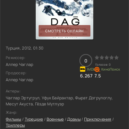
СМОТРЕТЬ ОНЛАЙН
Турция, 2012, 01:30
Режиссер:
0
Алпер Чаглар
Голосов:
0
Продюсер:
6.267
7.5
Алпер Чаглар
Актеры:
Чаглар Эртугрул, Уфук Байрактар, Фырат Догрулоглу,
Месут Акуста, Гёзде Мутлуэр
Жанр:
Фильмы
/
Турецкие
/
Военные
/
Драмы
/
Приключения
/
Триллеры