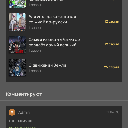
исцеляющей магии
1 сезон
Аля иногда кокетничает
12 серия
со мной по-русски
1 сезон
Самый известный диктор
12 серия
создаёт самый великий в
мире клан
1 сезон
О движении Земли
25 серия
1 сезон
Комментируют
A
Admin
11.04.26
тест коммент