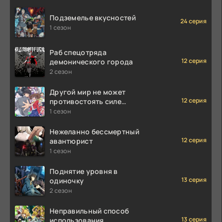
Подземелье вкусностей
24 серия
1 сезон
Раб спецотряда
12 серия
демонического города
2 сезон
Другой мир не может
12 серия
противостоять силе
мгновенной смерти
1 сезон
Нежеланно бессмертный
12 серия
авантюрист
1 сезон
Поднятие уровня в
13 серия
одиночку
2 сезон
Неправильный способ
13 серия
использования