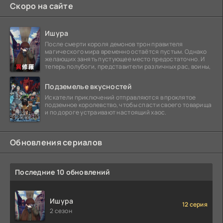
Скоро на сайте
Ишура
После смерти короля демонов трон правителя
магического мира временно остаётся пустым. Однако
желающих занять пустующее место предостаточно. И
теперь полубоги, представители различных рас, воины,
Подземелье вкусностей
Искатели приключений отправляются в проклятое
подземное королевство, чтобы спасти своего товарища
и по дороге устраивают настоящий хаос.
Обновления сериалов
Последние 10 обновлений
Ишура
12 серия
2 сезон