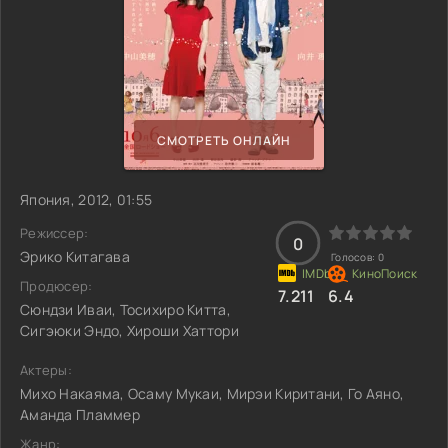
СМОТРЕТЬ ОНЛАЙН
Япония, 2012, 01:55
Режиссер:
0
Эрико Китагава
Голосов:
0
Продюсер:
7.211
6.4
Сюндзи Иваи, Тосихиро Китта,
Сигэюки Эндо, Хироши Хаттори
Актеры:
Михо Накаяма, Осаму Мукаи, Мирэи Киритани, Го Аяно,
Аманда Пламмер
Жанр: