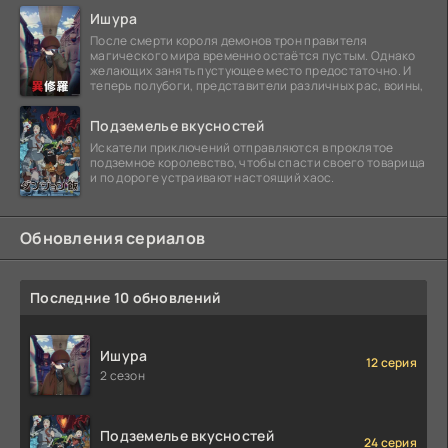
Ишура
После смерти короля демонов трон правителя
магического мира временно остаётся пустым. Однако
желающих занять пустующее место предостаточно. И
теперь полубоги, представители различных рас, воины,
Подземелье вкусностей
Искатели приключений отправляются в проклятое
подземное королевство, чтобы спасти своего товарища
и по дороге устраивают настоящий хаос.
Обновления сериалов
Последние 10 обновлений
Ишура
12 серия
2 сезон
Подземелье вкусностей
24 серия