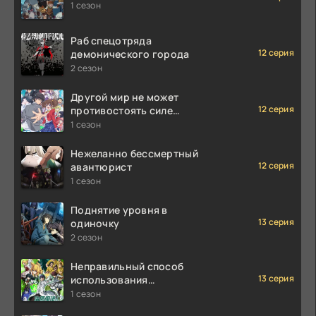
1 сезон
Раб спецотряда
12 серия
демонического города
2 сезон
Другой мир не может
12 серия
противостоять силе
мгновенной смерти
1 сезон
Нежеланно бессмертный
12 серия
авантюрист
1 сезон
Поднятие уровня в
13 серия
одиночку
2 сезон
Неправильный способ
13 серия
использования
исцеляющей магии
1 сезон