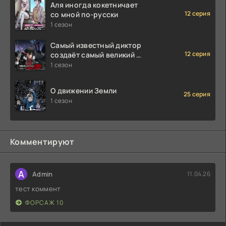
Аля иногда кокетничает
12 серия
со мной по-русски
1 сезон
Самый известный диктор
12 серия
создаёт самый великий в
мире клан
1 сезон
О движении Земли
25 серия
1 сезон
Комментируют
A
Admin
11.04.26
тест коммент
ФОРСАЖ 10