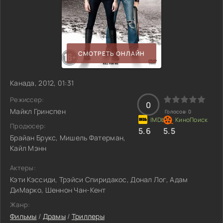
СМОТРЕТЬ ОНЛАЙН
Канада, 2012, 01:31
Режиссер:
0
Майкл Гринспен
Голосов:
0
Продюсер:
5.6
5.5
Брайан Брукс, Мишель Фатерман,
Кайл Мэнн
Актеры:
Кэти Кэссиди, Трэйси Спиридакос, Донал Лог, Адам
ДиМарко, Шеннон Чан-Кент
Жанр:
Фильмы
/
Драмы
/
Триллеры