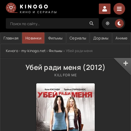
KINOGO
КИНО И СЕРИАЛЫ
Главная
Новинки
Фильмы
Сериалы
Дорамы
Аниме
Киного - my-kinogo.net
»
Фильмы
» Убей ради меня
Убей ради меня (2012)
KILL FOR ME