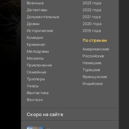
Военные
2023 года
Детективы
2022 года
Документальные
2021 года
Драмы
2020 года
Исторические
2019 года
Комедии
По странам
Криминал
Американские
Мелодрамы
Российские
Мюзиклы
Немецкие
Приключения
Турецкие
Семейные
Французские
Триллеры
Индийские
Ужасы
Фантастика
Фэнтези
Скоро на сайте