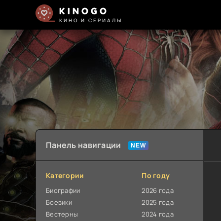
KINOGO
КИНО И СЕРИАЛЫ
Панель навигации
Категории
По году
Биографии
2026 года
Боевики
2025 года
Вестерны
2024 года