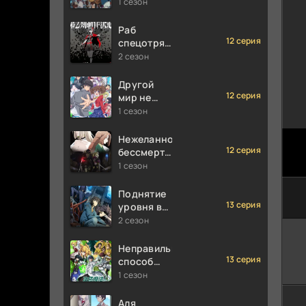
1 сезон
Раб
12 серия
спецотряда
демонического
2 сезон
города
Другой
12 серия
мир не
может
1 сезон
противостоять
силе
Нежеланно
мгновенной
12 серия
бессмертный
смерти
авантюрист
1 сезон
Поднятие
13 серия
уровня в
одиночку
2 сезон
Неправильный
13 серия
способ
использования
1 сезон
исцеляющей
магии
Аля