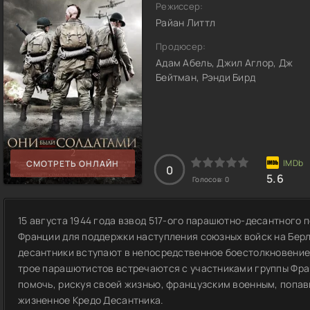
Режиссер:
Райан Литтл
Продюсер:
Адам Абель, Джил Аглор, Дж
Бейтман, Рэнди Бирд
СМОТРЕТЬ ОНЛАЙН
0
5.6
Голосов:
0
15 августа 1944 года взвод 517-ого парашютно-десантного
Франции для поддержки наступления союзных войск на Бер
десантники вступают в непосредственное боестолкновение
трое парашютистов встречаются с участниками группы Фр
помочь, рискуя своей жизнью, французским военным, попав
жизненное Кредо Десантника.