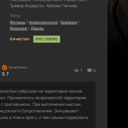
Тревор Андерсон, Хайрам Палмер
Жанр:
Фильмы
/
Американские
/
Боевики
/
Военные
/
Драмы
Качество:
FHD (1080P)
1
0
5.7
 полка был заброшен на территорию южной
лин. Приземляясь на вражеской территории
 с противником. При выполнении миссии
анцузского Сопротивления. Они решают
шим в плен к врагу, и тем самым поддержать