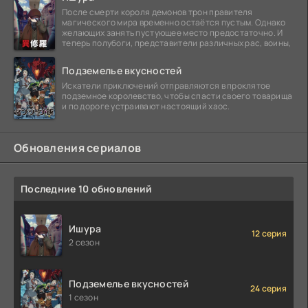
После смерти короля демонов трон правителя
магического мира временно остаётся пустым. Однако
желающих занять пустующее место предостаточно. И
теперь полубоги, представители различных рас, воины,
Подземелье вкусностей
Искатели приключений отправляются в проклятое
подземное королевство, чтобы спасти своего товарища
и по дороге устраивают настоящий хаос.
Обновления сериалов
Последние 10 обновлений
Ишура
12 серия
2 сезон
Подземелье вкусностей
24 серия
1 сезон