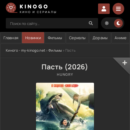
KINOGO
КИНО И СЕРИАЛЫ
Главная
Новинки
Фильмы
Сериалы
Дорамы
Аниме
Киного - my-kinogo.net
»
Фильмы
» Пасть
Пасть (2026)
HUNGRY