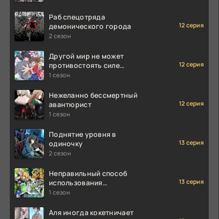
Раб спецотряда
12 серия
демонического города
2 сезон
Другой мир не может
12 серия
противостоять силе
мгновенной смерти
1 сезон
Нежеланно бессмертный
12 серия
авантюрист
1 сезон
Поднятие уровня в
13 серия
одиночку
2 сезон
Неправильный способ
13 серия
использования
исцеляющей магии
1 сезон
Аля иногда кокетничает