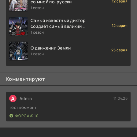
12 серия
со мной по-русски
1 сезон
Самый известный диктор
12 серия
создаёт самый великий в
мире клан
1 сезон
О движении Земли
25 серия
1 сезон
Комментируют
A
Admin
11.04.26
тест коммент
ФОРСАЖ 10