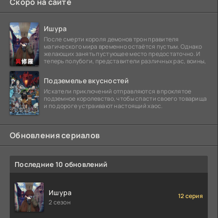
Скоро на сайте
Ишура
После смерти короля демонов трон правителя
магического мира временно остаётся пустым. Однако
желающих занять пустующее место предостаточно. И
теперь полубоги, представители различных рас, воины,
Подземелье вкусностей
Искатели приключений отправляются в проклятое
подземное королевство, чтобы спасти своего товарища
и по дороге устраивают настоящий хаос.
Обновления сериалов
Последние 10 обновлений
Ишура
12 серия
2 сезон