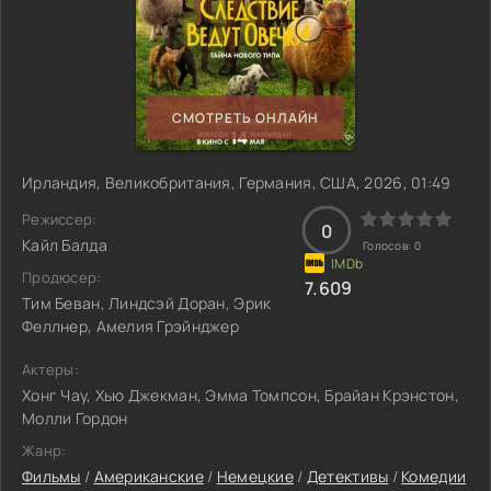
СМОТРЕТЬ ОНЛАЙН
Ирландия, Великобритания, Германия, США, 2026, 01:49
Режиссер:
0
Кайл Балда
Голосов:
0
Продюсер:
7.609
Тим Беван, Линдсэй Доран, Эрик
Феллнер, Амелия Грэйнджер
Актеры:
Хонг Чау, Хью Джекман, Эмма Томпсон, Брайан Крэнстон,
Молли Гордон
Жанр:
Фильмы
/
Американские
/
Немецкие
/
Детективы
/
Комедии