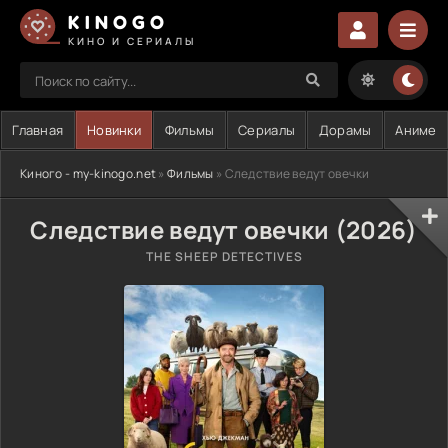
KINOGO
КИНО И СЕРИАЛЫ
Главная
Новинки
Фильмы
Сериалы
Дорамы
Аниме
Киного - my-kinogo.net
»
Фильмы
» Следствие ведут овечки
Следствие ведут овечки (2026)
THE SHEEP DETECTIVES