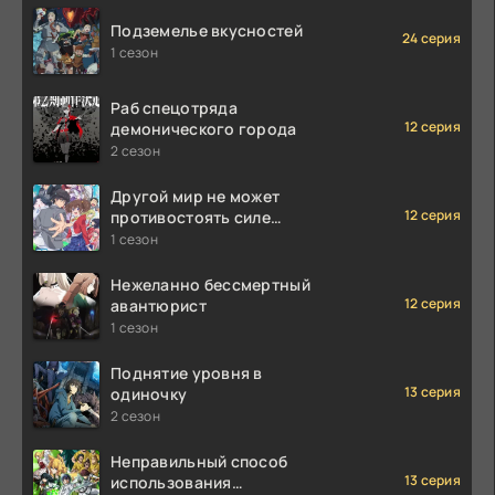
Подземелье вкусностей
24 серия
1 сезон
Раб спецотряда
12 серия
демонического города
2 сезон
Другой мир не может
12 серия
противостоять силе
мгновенной смерти
1 сезон
Нежеланно бессмертный
12 серия
авантюрист
1 сезон
Поднятие уровня в
13 серия
одиночку
2 сезон
Неправильный способ
13 серия
использования