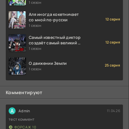
исцеляющей магии
1 сезон
Аля иногда кокетничает
12 серия
со мной по-русски
1 сезон
Самый известный диктор
12 серия
создаёт самый великий в
мире клан
1 сезон
О движении Земли
25 серия
1 сезон
Комментируют
A
Admin
11.04.26
тест коммент
ФОРСАЖ 10