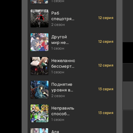
1 сезон
Раб
12 серия
спецотряда
демонического
2 сезон
города
Другой
12 серия
мир не
может
1 сезон
противостоять
силе
Нежеланно
мгновенной
12 серия
бессмертный
смерти
авантюрист
1 сезон
Поднятие
13 серия
уровня в
одиночку
2 сезон
Неправильный
13 серия
способ
использования
1 сезон
исцеляющей
магии
Аля