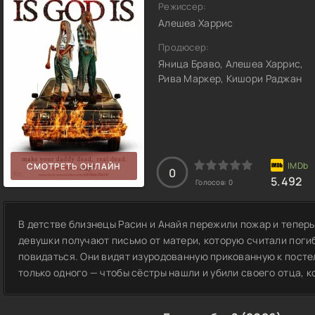
Режиссер:
Алешеа Харрис
Продюсер:
Яница Браво, Алешеа Харрис,
Рива Маркер, Кишори Раджан
СМОТРЕТЬ ОНЛАЙН
0
5.492
Голосов:
0
В детстве близнецы Расин и Анайя пережили пожар и тепер
девушки получают письмо от матери, которую считали погиб
повидаться. Они видят изуродованную прикованную к посте
только одного — чтобы сёстры нашли и убили своего отца, к