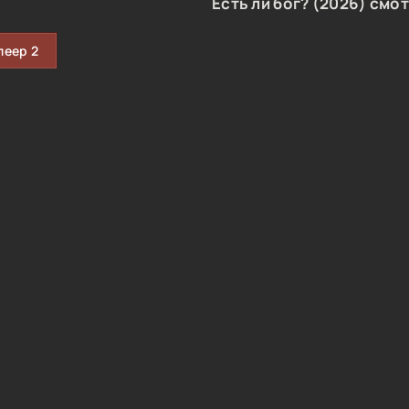
Есть ли бог? (2026) смо
леер 2