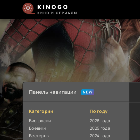
KINOGO
КИНО И СЕРИАЛЫ
Панель навигации
Категории
По году
Биографии
2026 года
Боевики
2025 года
Вестерны
2024 года