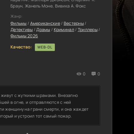
Браун, Жанель Моне, Вивика А. Фокс
Жанр:
Фильмы
/
Американские
/
Вестерны
/
Детективы
/
Драмы
/
Криминал
/
Триллеры
/
Фильмы 2026
Качество:
WEB-DL
0
0
ь живут с жуткими шрамами. Внезапно
шей в огне, и отправляются с ней
ли женщину на грани смерти, и она жаждет
оторый и устроил тот самый пожар.