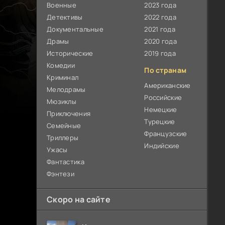
Военные
2023 года
Детективы
2022 года
Документальные
2021 года
Драмы
2020 года
Исторические
2019 года
Комедии
По странам
Криминал
Американские
Мелодрамы
Российские
Мюзиклы
Немецкие
Приключения
Турецкие
Семейные
Французские
Триллеры
Индийские
Ужасы
Фантастика
Фэнтези
Скоро на сайте