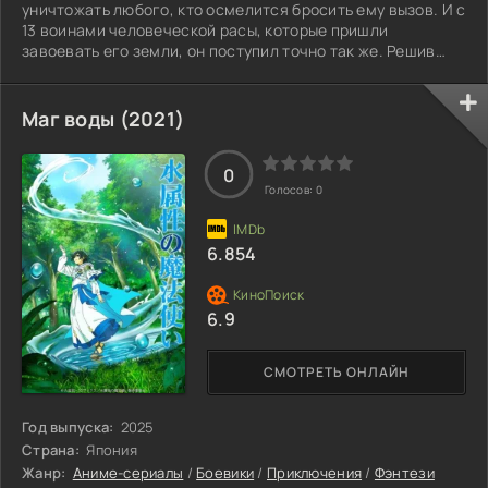
уничтожать любого, кто осмелится бросить ему вызов. И с
13 воинами человеческой расы, которые пришли
завоевать его земли, он поступил точно так же. Решив
отомстить людям, Клеватесс врывается в столицу
королевства Хиден и внезапно берёт под опеку
осиротевшего младенца, девочку по имени Луна, которой
Маг воды (2021)
суждено стать последней надеждой умирающего мира.
Для помощи в её воспитании он возвращает к жизни
0
одного из 13 уничтоженных воинов — Алисию. Теперь
Голосов:
0
6.854
6.9
СМОТРЕТЬ ОНЛАЙН
Год выпуска:
2025
Страна:
Япония
Жанр:
Аниме-сериалы
/
Боевики
/
Приключения
/
Фэнтези