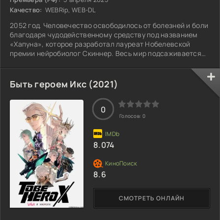
Качество:
WEBRip, WEB-DL
2052 год. Человечество освободилось от болезней и боли
благодаря чудодейственному средству под названием
«Хапуна», которое разработал лауреат Нобелевской
премии нейробиолог Скиннер. Весь мир подсаживается
на новое лекарство, а сам доктор исчезает и появляется
вновь только три года спустя. Скиннер заявляет, что у
«Хапуны» короткий период полураспада. Все, кто принял
Быть героем Икс (2021)
лекарство, умрут примерно через три года. Специальная
опергруппа под названием «Лазарь» должна найти
0
Скиннера и разработать
Голосов:
0
8.074
8.6
СМОТРЕТЬ ОНЛАЙН