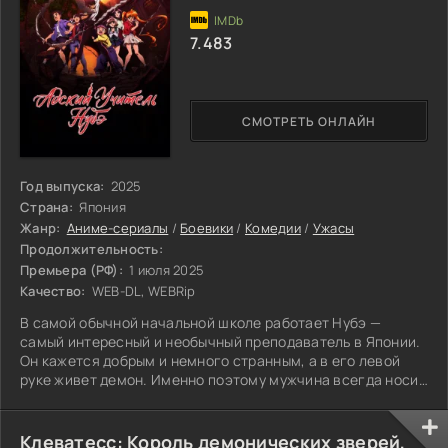
7.483
СМОТРЕТЬ ОНЛАЙН
Год выпуска:
2025
Страна:
Япония
Жанр:
Аниме-сериалы
/
Боевики
/
Комедии
/
Ужасы
Продолжительность:
Премьера (РФ):
1 июля 2025
Качество:
WEB-DL, WEBRip
В самой обычной начальной школе работает Нубэ —
самый интересный и необычный преподаватель в Японии.
Он кажется добрым и немного странным, а в его левой
руке живет демон. Именно поэтому мужчина всегда носит
на ней перчатку, но как только чувствует рядом какую-то
паранормальщину, снимает её и готовится к бою. В школе
то и дело появляются призраки, атакующие его учеников,
Клеватесс: Король демонических зверей,