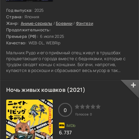
Год выпуска:
2025
Страна:
Япония
Жанр:
Аниме-сериалы
/
Боевики
/
Фэнтези
Продолжительность:
Премьера (РФ):
6 июля 2025
Качество:
WEB-DL, WEBRip
Мальчик Рудо и его приёмный отец живут в трущобах
процветающего города вместе с бедняками, которые с
трудом сводят концы с концами. Богачи, напротив,
купаются в роскоши и сбрасывают весь мусор в так
называемую Бездну. Однажды Рудо ложно обвиняют в
убийстве отца и приговаривают к изгнанию в Бездну, где
мусор породил жестоких монстров. Чтобы выжить, узнать
Ночь живых кошаков (2021)
правду и отомстить, парню придётся овладеть новой
силой и присоединиться к группе, известной как
Мусорщики, которая сражается с огромными
0
Голосов:
0
6.737