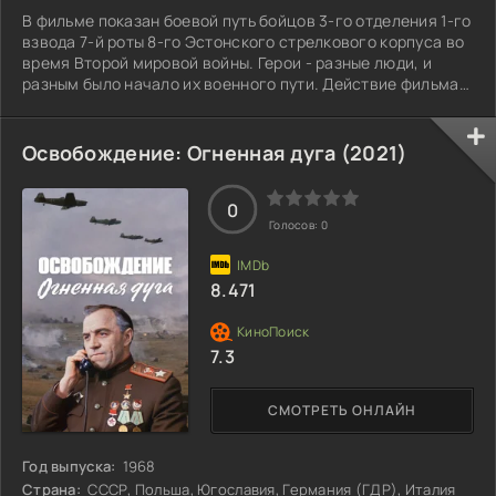
В фильме показан боевой путь бойцов 3-го отделения 1-го
взвода 7-й роты 8-го Эстонского стрелкового корпуса во
время Второй мировой войны. Герои - разные люди, и
разным было начало их военного пути. Действие фильма
происходит в период от Великолукской операции ноября
1942 — января 1943 года до Боя у Техумарди 8 октября
1944 года, явившегося завершением первого этапа
Освобождение: Огненная дуга (2021)
Моонзундской десантной операции.
0
Голосов:
0
8.471
7.3
СМОТРЕТЬ ОНЛАЙН
Год выпуска:
1968
Страна:
СССР, Польша, Югославия, Германия (ГДР), Италия