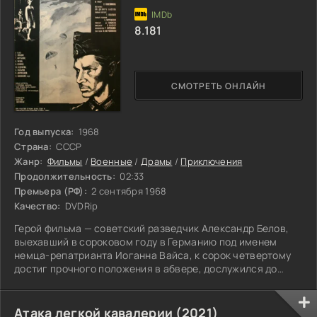
8.181
СМОТРЕТЬ ОНЛАЙН
Год выпуска:
1968
Страна:
СССР
Жанр:
Фильмы
/
Военные
/
Драмы
/
Приключения
Продолжительность:
02:33
Премьера (РФ):
2 сентября 1968
Качество:
DVDRip
Герой фильма — советский разведчик Александр Белов,
выехавший в сороковом году в Германию под именем
немца-репатрианта Иоганна Вайса, к сорок четвертому
достиг прочного положения в абвере, дослужился до
чина обер-лейтенанта и переведен в Берлин, в службу СС.
Из самых первых рук он будет получать ценнейшие
сведения...
Атака легкой кавалерии (2021)