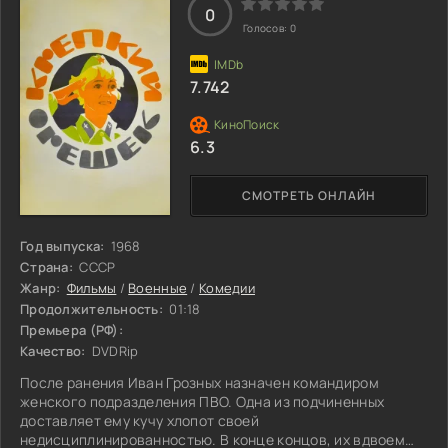
0
Голосов:
0
7.742
6.3
СМОТРЕТЬ ОНЛАЙН
Год выпуска:
1968
Страна:
СССР
Жанр:
Фильмы
/
Военные
/
Комедии
Продолжительность:
01:18
Премьера (РФ):
Качество:
DVDRip
После ранения Иван Грозных назначен командиром
женского подразделения ПВО. Одна из подчиненных
доставляет ему кучу хлопот своей
недисциплинированностью. В конце концов, их вдвоем