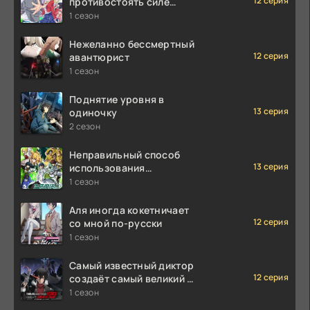
12 серия
противостоять силе
мгновенной смерти
1 сезон
Нежеланно бессмертный
12 серия
авантюрист
1 сезон
Поднятие уровня в
13 серия
одиночку
2 сезон
Неправильный способ
13 серия
использования
исцеляющей магии
1 сезон
Аля иногда кокетничает
12 серия
со мной по-русски
1 сезон
Самый известный диктор
12 серия
создаёт самый великий в
мире клан
1 сезон