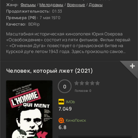
Жанр:
Фильмы
/
Мелодрамы
/
Военные
/
Драмы
Продолжительность:
01:33
Премьера (РФ):
7 мая 1970
Качество:
BDRip
Масштабная историческая киноэпопея Юрия Озерова
«Освобождение» состоит из пяти фильмов. Фильм первый
- «Огненная Дуга» повествует о грандиозной битве на
Курской дуге летом 1943 года. Здесь произошло самое
крупное в истории Второй мировой войны танковое
сражение. Наряду с личными судьбами героев в фильме
показаны батальные сцены, деятельность штабов и
Человек, который лжет (2021)
разведок, тех, кто трудился на фронте и в тылу.
0
Голосов:
0
7.049
6.8