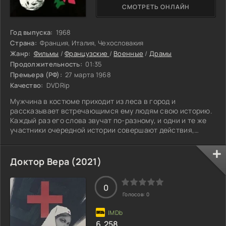
СМОТРЕТЬ ОНЛАЙН
Год выпуска:
1968
Страна:
Франция, Италия, Чехословакия
Жанр:
Фильмы
/
Французские
/
Военные
/
Драмы
Продолжительность:
01:35
Премьера (РФ):
27 марта 1968
Качество:
DVDRip
Мужчина в костюме приходит из леса в город и
рассказывает встречающимся ему людям свою историю.
Каждый раз его слова звучат по-разному, и одни и те же
участники очередной истории совершают действия,
характер которых совершенно иной, чем в прошлом
рассказе. Вы скажете, что он лжец. Это слишком простое
объяснение всему тому, о чем показывает режиссер в
Доктор Вера (2021)
этой картине.
0
Голосов:
0
6.258