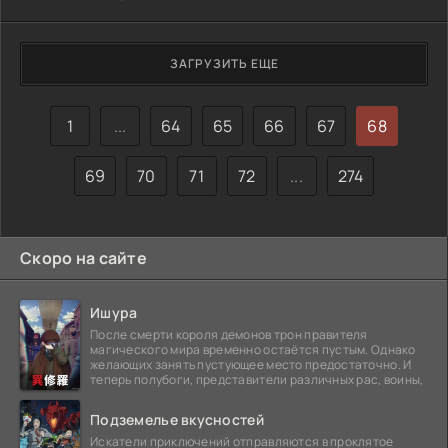
заносит на аэростате в тыл противника, где начинаются
столь же невероятные, сколь и смешные приключения. К
счастью, они заканчиваются благополучно. Однако
ЗАГРУЗИТЬ ЕЩЕ
выясняется, что уйти с занятой врагом территории
проще, чем от влюбленной девицы…
1
...
64
65
66
67
68
69
70
71
72
...
274
Скоро на сайте
Ишура
После смерти короля демонов трон правителя
магического мира временно остаётся пустым. Однако
желающих занять пустующее место предостаточно. И
теперь полубоги, представители различных рас, воины,
Подземелье вкусностей
Искатели приключений отправляются в проклятое