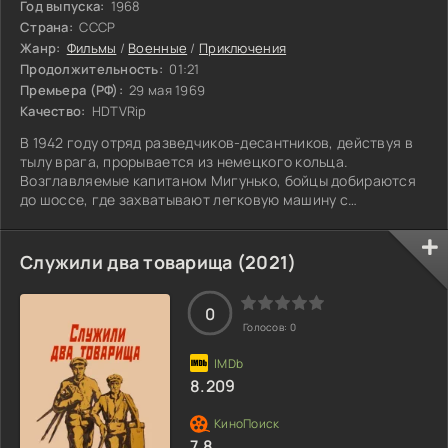
Год выпуска:
1968
Страна:
СССР
Жанр:
Фильмы
/
Военные
/
Приключения
Продолжительность:
01:21
Премьера (РФ):
29 мая 1969
Качество:
HDTVRip
В 1942 году отряд разведчиков-десантников, действуя в
тылу врага, прорывается из немецкого кольца.
Возглавляемые капитаном Мигунько, бойцы добираются
до шоссе, где захватывают легковую машину с
Двигубским, агентом вражеской разведки. Капитан
решает с его помощью проникнуть в разведывательный
центр фашистов и ликвидировать его...
Служили два товарища (2021)
0
Голосов:
0
8.209
7.8