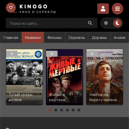
KINOGO
КИНО И СЕРИАЛЫ
Главная
Новинки
Фильмы
Сериалы
Дорамы
Аниме
0
0
0
Голый среди
Живые и
Уикенд на
волков
мертвые
берегу океана