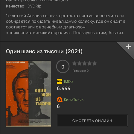
Качество:
DVDRip
17-летний Альвизе в знак протеста против всего мира не
собирается покидать инвалидную коляску, где он сидит в
соответствии с врачебным диагнозом
«психосоматический паралич». Пользуясь этим, Альвизе
с легкостью манипулирует окружающими. Единственным
человеком, который, кажется, способен противостоять
жестокой тирании молодого человека, оказывается его
Один шанс из тысячи (2021)
тетя Лея. Альвизе пытается завоевать его
благосклонность. Но игры Леи и его племянника
0
становятся все извращеннее и извращеннее, они
Голосов:
0
становятся
6.444
6
СМОТРЕТЬ ОНЛАЙН