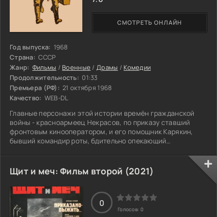
СМОТРЕТЬ ОНЛАЙН
Год выпуска:
1968
Страна:
СССР
Жанр:
Фильмы
/
Военные
/
Драмы
/
Комедии
Продолжительность:
01:33
Премьера (РФ):
21 октября 1968
Качество:
WEB-DL
Главные персонажи этой истории времён гражданской
войны - красноармеец Некрасов, по приказу ставший
фронтовым кинооператором, и его помощник Карякин,
бывший командир роты, бдительно опекающий
беспомощного и, по его мнению, не вполне надёжного
«фотографа». Как будут развиваться их отношения в это
непростое время?
Щит и меч: Фильм второй (2021)
0
Голосов:
0