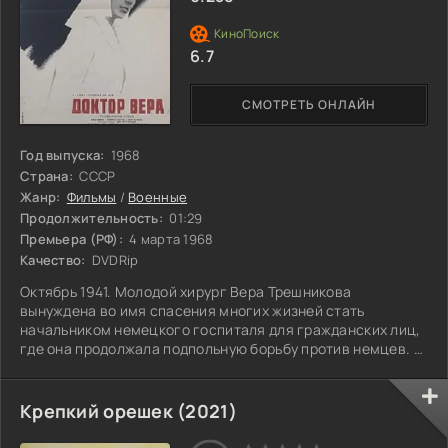
6.7
СМОТРЕТЬ ОНЛАЙН
Год выпуска:
1968
Страна:
СССР
Жанр:
Фильмы
/
Военные
Продолжительность:
01:29
Премьера (РФ):
4 марта 1968
Качество:
DVDRip
Октябрь 1941. Молодой хирург Вера Трешникова
вынуждена во имя спасения многих жизней стать
начальником немецкого госпиталя для гражданских лиц,
где она продолжала подпольную борьбу против немцев. А
теперь, после освобождения города, она подозревается в
пособничестве фашистам...
Крепкий орешек (2021)