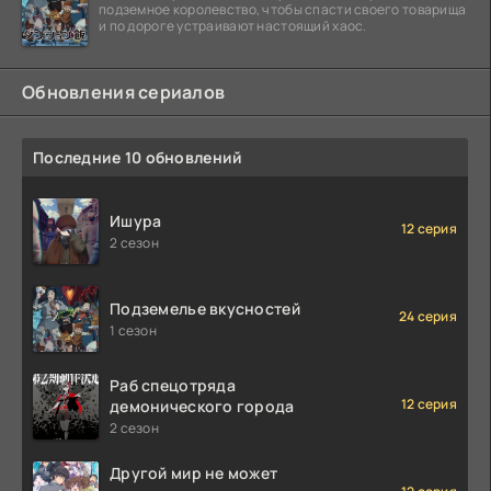
подземное королевство, чтобы спасти своего товарища
и по дороге устраивают настоящий хаос.
Обновления сериалов
Последние 10 обновлений
Ишура
12 серия
2 сезон
Подземелье вкусностей
24 серия
1 сезон
Раб спецотряда
12 серия
демонического города
2 сезон
Другой мир не может