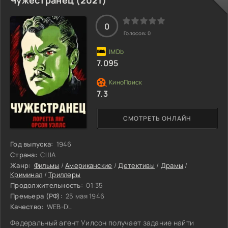
оказывается там, где не надо.
0
Голосов:
0
7.095
7.3
СМОТРЕТЬ ОНЛАЙН
Год выпуска:
1946
Страна:
США
Жанр:
Фильмы
/
Американские
/
Детективы
/
Драмы
/
Криминал
/
Триллеры
Продолжительность:
01:35
Премьера (РФ):
25 мая 1946
Качество:
WEB-DL
Федеральный агент Уилсон получает задание найти