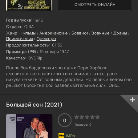
СМОТРЕТЬ ОНЛАЙН
Год выпуска:
1946
Страна:
США
Жанр:
Фильмы
/
Американские
/
Боевики
/
Военные
/
Драмы
/
Приключения
/
Триллеры
Продолжительность:
01:35
Премьера (РФ):
15 января 1947
Качество:
DVDRip
После бомбардировки японцами Перл-Харбора
американское правительство понимает, что стране
никуда не уйти от военных действий. Но первым делом оно
решают бросить в бой разведывательные силы. Оно
набирают отряд офицеров, которые начинают постигать
азы шпионажа под руководством ветерана Первой
мировой войны Роберта Эмметта Шарки. Но вскоре Шарки
Большой сон (2021)
замечает, что в ряды его учеников пробрался агент
немецкой разведки, который должен узнать место и
0
время открытия союзниками второго фронта. Шарки
Голосов:
0