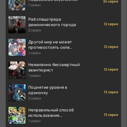
24 серия
1 сезон
Раб спецотряда
12 серия
демонического города
2 сезон
Другой мир не может
12 серия
противостоять силе
мгновенной смерти
1 сезон
Нежеланно бессмертный
12 серия
авантюрист
1 сезон
Поднятие уровня в
13 серия
одиночку
2 сезон
Неправильный способ
13 серия
использования
исцеляющей магии
1 сезон