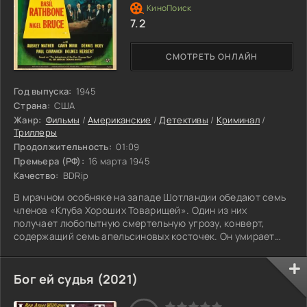
7.2
СМОТРЕТЬ ОНЛАЙН
Год выпуска:
1945
Страна:
США
Жанр:
Фильмы
/
Американские
/
Детективы
/
Криминал
/
Триллеры
Продолжительность:
01:09
Премьера (РФ):
16 марта 1945
Качество:
BDRip
В мрачном особняке на западе Шотландии обедают семь
членов «Клуба Хороших Товарищей». Один из них
получает любопытную смертельную угрозу, конверт,
содержащий семь апельсиновых косточек. Он умирает
следующей ночью в автокатастрофе. На его похоронах
другой член получает конверт с шестью косточками, и
десять дней спустя его тело возвращено морем. Шерлок
Бог ей судья (2021)
Холмс приглашен расследовать это дело.