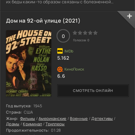
их беды каким-то образом связаны с болезненной
ревностью его жены.
Дом на 92-ой улице (2021)
0
Голосов:
0
5.162
6.6
СМОТРЕТЬ ОНЛАЙН
Год выпуска:
1945
Страна:
США
Жанр:
Фильмы
/
Американские
/
Военные
/
Детективы
/
Драмы
/
Криминал
/
Триллеры
Продолжительность:
01:28