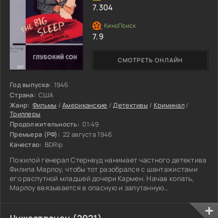
7.304
7.9
СМОТРЕТЬ ОНЛАЙН
Год выпуска:
1946
Страна:
США
Жанр:
Фильмы
/
Американские
/
Детективы
/
Криминал
/
Триллеры
Продолжительность:
01:49
Премьера (РФ):
22 августа 1946
Качество:
BDRip
Пожилой генерал Стернвуд нанимает частного детектива
Филипа Марлоу, чтобы тот разобрался с шантажистами
его распутной младшей дочери Кармен. Начав копать,
Марлоу ввязывается в опасную и запутанную
криминальную игру. Да и старшая дочь генерала Вивиан
добавляет хлопот. Загадочная, жёсткая,
непредсказуемая и сексапильная красавица постоянно
Чужестранец (2021)