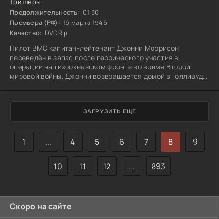
Триллеры
Продолжительность:
01:36
Премьера (РФ):
16 марта 1946
Качество:
DVDRip
Пилот ВМС капитан-лейтенант Джонни Моррисон
переведён в запас после героического участия в
операции на тихоокеанском фронте во время Второй
мировой войны. Джонни возвращается домой в Голливуд
вместе с двумя боевыми товарищами, уволенными по
состоянию здоровья. Базз Уанчек после ранения в голову
страдает головными болями, припадками и провалами в
ЗАГРУЗИТЬ ЕЩЕ
памяти, а у Джорджа Копленда резко ухудшилось зрение.
Возвращение Джонни становится неожиданностью для
его жены Хелен, которая за время отсутствия
1
...
4
5
6
7
8
9
10
11
12
...
893
Скоро на сайте