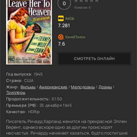
0
Голосов:
0
7.281
7.6
СМОТРЕТЬ ОНЛАЙН
Год выпуска:
1945
Страна:
США
Жанр:
Фильмы
/
Американские
/
Мелодрамы
/
Драмы
/
Триллеры
Продолжительность:
01:50
Премьера (РФ):
25 декабря 1945
Качество:
HDRip
Писатель Ричард Харланд женится на прекрасной Эллен
Берент, однако вскоре одно за другим происходят
несчастья. Ричарду начинает казаться, будто постигшие