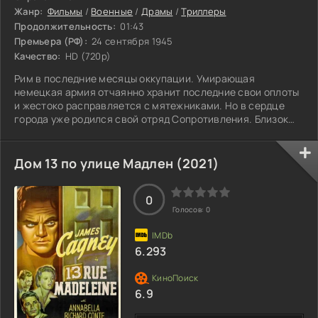
Жанр:
Фильмы
/
Военные
/
Драмы
/
Триллеры
Продолжительность:
01:43
Премьера (РФ):
24 сентября 1945
Качество:
HD (720p)
Рим в последние месяцы оккупации. Умирающая
немецкая армия отчаянно хранит последние свои оплоты
и жестоко расправляется с мятежниками. Но в сердце
города уже родился свой отряд Сопротивления. Близок
конец войны...
Дом 13 по улице Мадлен (2021)
0
Голосов:
0
6.293
6.9