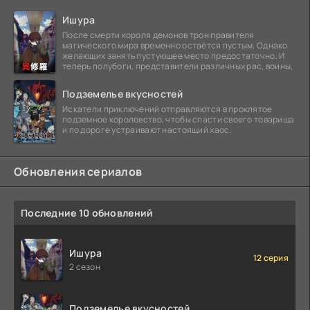
Ишура
После смерти короля демонов трон правителя
магического мира временно остаётся пустым. Однако
желающих занять пустующее место предостаточно. И
теперь полубоги, представители различных рас, воины,
Подземелье вкусностей
Искатели приключений отправляются в проклятое
подземное королевство, чтобы спасти своего товарища
и по дороге устраивают настоящий хаос.
Обновления сериалов
Последние 10 обновлений
Ишура
12 серия
2 сезон
Подземелье вкусностей