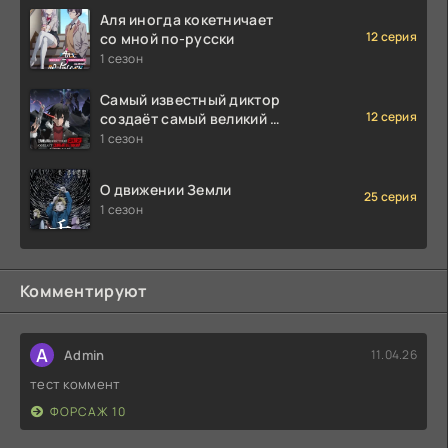
Аля иногда кокетничает
12 серия
со мной по-русски
1 сезон
Самый известный диктор
12 серия
создаёт самый великий в
мире клан
1 сезон
О движении Земли
25 серия
1 сезон
Комментируют
A
Admin
11.04.26
тест коммент
ФОРСАЖ 10