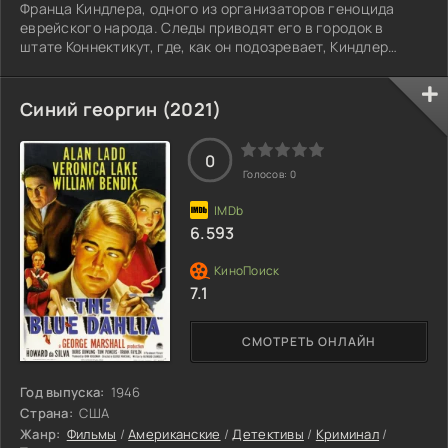
Франца Киндлера, одного из организаторов геноцида
еврейского народа. Следы приводят его в городок в
штате Коннектикут, где, как он подозревает, Киндлер
скрывается под именем профессора Чарлза Рэнкина.
Синий георгин (2021)
0
Голосов:
0
6.593
7.1
СМОТРЕТЬ ОНЛАЙН
Год выпуска:
1946
Страна:
США
Жанр:
Фильмы
/
Американские
/
Детективы
/
Криминал
/