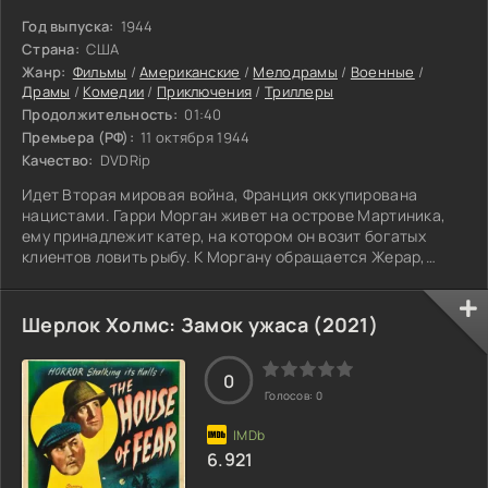
Год выпуска:
1944
Страна:
США
Жанр:
Фильмы
/
Американские
/
Мелодрамы
/
Военные
/
Драмы
/
Комедии
/
Приключения
/
Триллеры
Продолжительность:
01:40
Премьера (РФ):
11 октября 1944
Качество:
DVDRip
Идет Вторая мировая война, Франция оккупирована
нацистами. Гарри Морган живет на острове Мартиника,
ему принадлежит катер, на котором он возит богатых
клиентов ловить рыбу. К Моргану обращается Жерар,
участник Сопротивления, с просьбой тайно перевезти на
Мартинику одного из лидеров движения. Морган,
которому нет дела до политики, отказывает. Но когда
Шерлок Холмс: Замок ужаса (2021)
Мари просит его помочь выбраться с острова, он
соглашается на смертельно опасное задание Жерара.
0
Голосов:
0
6.921