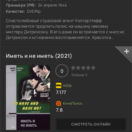
Премьера (РФ):
24 апреля 1944
Качество:
DVDRip
Сластолюбивый страховой агент Уолтер Нефф
отправляется продлить полис на машину некоему
мистеру Дитрихсону. В его доме он встречается с миссис
Дитрихсон и мгновенно воспламеняется. Красотка
делает Уолтеру предложение, от которого он не может
отказаться.
Иметь и не иметь (2021)
0
Голосов:
0
7.177
7.8
СМОТРЕТЬ ОНЛАЙН