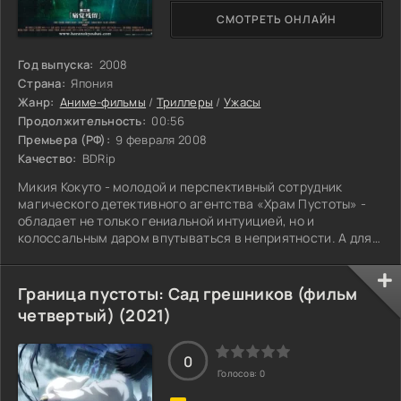
СМОТРЕТЬ ОНЛАЙН
Год выпуска:
2008
Страна:
Япония
Жанр:
Аниме-фильмы
/
Триллеры
/
Ужасы
Продолжительность:
00:56
Премьера (РФ):
9 февраля 2008
Качество:
BDRip
Микия Кокуто - молодой и перспективный сотрудник
магического детективного агентства «Храм Пустоты» -
обладает не только гениальной интуицией, но и
колоссальным даром впутываться в неприятности. А для
этого нет лучшего средства, чем помочь девушке в беде,
например, после нападения уличной банды. Когда же
выяснилось, что красавица Фудзино Асагами (так ее
Граница пустоты: Сад грешников (фильм
звали) подруга и одноклассница его младшей сестры,
четвертый) (2021)
Микия пошел к своему шефу, волшебнице Токо Аодзаки, с
просьбой поучаствовать в судьбе новой
0
Голосов:
0