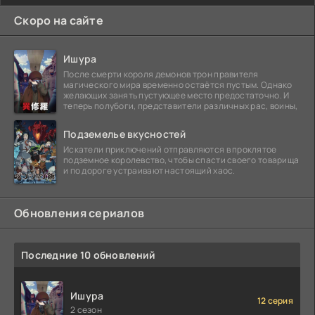
Скоро на сайте
Ишура
После смерти короля демонов трон правителя
магического мира временно остаётся пустым. Однако
желающих занять пустующее место предостаточно. И
теперь полубоги, представители различных рас, воины,
Подземелье вкусностей
Искатели приключений отправляются в проклятое
подземное королевство, чтобы спасти своего товарища
и по дороге устраивают настоящий хаос.
Обновления сериалов
Последние 10 обновлений
Ишура
12 серия
2 сезон