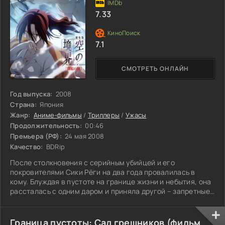
7.33
7.1
СМОТРЕТЬ ОНЛАЙН
Год выпуска:
2008
Страна:
Япония
Жанр:
Аниме-фильмы
/
Триллеры
/
Ужасы
Продолжительность:
00:46
Премьера (РФ):
24 мая 2008
Качество:
BDRip
После столкновения с серийным убийцей и его
покровителями Сики Рёги на два года провалилась в
кому. Блуждая в пустоте на границе жизни и небытия, она
рассталась с одним даром и приняла другой – запретные
Глаза Смерти, абсолютное оружие вселенной Type-Moon.
Обретение внутренней цельности и поиск нового смысла
жизни не дались бы Сики без поддержки старого друга
Граница пустоты: Сад грешников (фильм