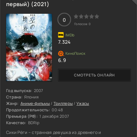
молодые люди установили своеобразные дружеские
первый) (2021)
отношения. Только дальше дружбе пришлось развиваться
на фоне серии жутких и
0
Голосов:
0
7.324
6.9
СМОТРЕТЬ ОНЛАЙН
Год выпуска:
2007
Страна:
Япония
Жанр:
Аниме-фильмы
/
Триллеры
/
Ужасы
Продолжительность:
00:48
Премьера (РФ):
1 декабря 2007
Качество:
BDRip
Сики Рёги – странная девушка из древнего и