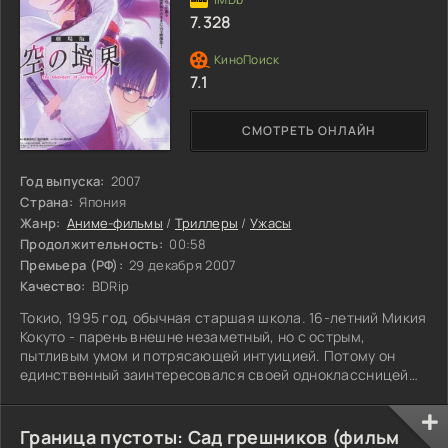
7.328
7.1
СМОТРЕТЬ ОНЛАЙН
Год выпуска:
2007
Страна:
Япония
Жанр:
Аниме-фильмы
/
Триллеры
/
Ужасы
Продолжительность:
00:58
Премьера (РФ):
29 декабря 2007
Качество:
BDRip
Токио, 1995 год, обычная старшая школа. 16-летний Микия
Кокуто - парень внешне незаметный, но с острым,
пытливым умом и потрясающей интуицией. Потому он
единственный заинтересовался своей одноклассницей
Сики Рёги - странной девушкой из богатого и древнего
рода, что в любую погоду ходит в кимоно и принципиально
ни с кем не общается. Смелость города берет – и вскоре
Граница пустоты: Сад грешников (фильм