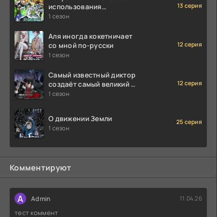
13 серия
использования
исцеляющей магии
1 сезон
Аля иногда кокетничает
12 серия
со мной по-русски
1 сезон
Самый известный диктор
12 серия
создаёт самый великий в
мире клан
1 сезон
О движении Земли
25 серия
1 сезон
Комментируют
A
Admin
11.04.26
тест коммент