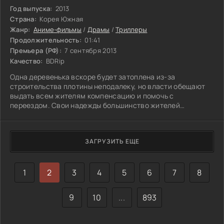
Год выпуска:
2013
Страна:
Корея Южная
Жанр:
Аниме-фильмы
/
Драмы
/
Триллеры
Продолжительность:
01:41
Премьера (РФ):
7 сентября 2013
Качество:
BDRip
Одна деревенька вскоре будет затоплена из-за
строительства плотины неподалеку, но власти обещают
выдать всем жителям компенсацию и помочь с
переездом. Свои надежды большинство жителей
возлагают на местного деревенского пастора, именно он
вызывается организовать переезд людей в безопасное
место. Однако у этого человека есть тёмное прошлое,
ЗАГРУЗИТЬ ЕЩЕ
которое он старательно скрывает от своей паствы. Знает
об этом только один из обитателей поселения, но его
словам никто не хочет верить.
1
2
3
4
5
6
7
8
9
10
...
893