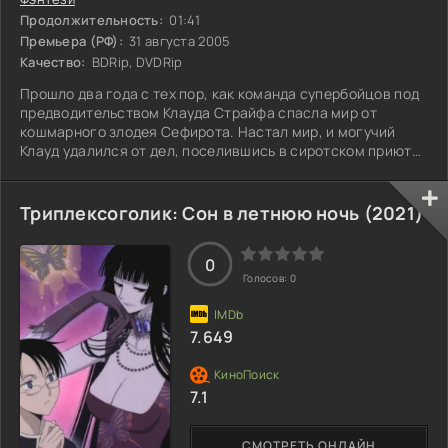
Продолжительность:
01:41
Премьера (РФ):
31 августа 2005
Качество:
BDRip, DVDRip
Прошло два года с тех пор, как команда супербойцов под
предводительством Клауда Страйфа спасла мир от
кошмарного злодея Сефирота. Настал мир, и могучий
Клауд удалился от дел, поселившись в сиротском приюте,
чтобы среди детей забыть о кровавых битвах прошлого.
Но покой ему только снится: жителей планеты начинает
поражать странная болезнь, а в окрестностях появляется
Триплексоголик: Сон в летнюю ночь (2021)
таинственный незнакомец по имени Кададж, явно
замышляющий дурное. И его недобрые планы как-то
0
связаны с беззащитными сиротами.
Голосов:
0
7.649
7.1
СМОТРЕТЬ ОНЛАЙН