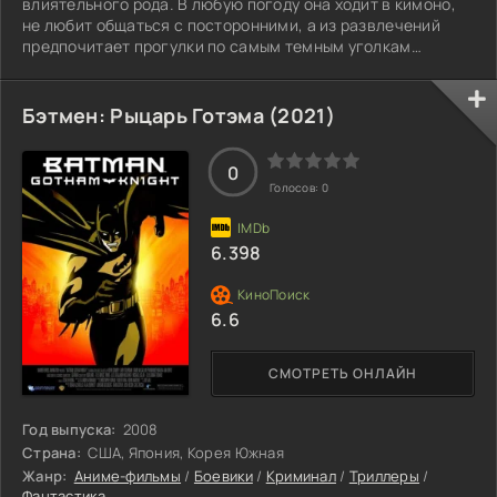
влиятельного рода. В любую погоду она ходит в кимоно,
не любит общаться с посторонними, а из развлечений
предпочитает прогулки по самым темным уголкам
ночного Токио. Более-менее понимают ее только двое –
циничная волшебница Токо Аодзаки и скромный гений
оперативной работы Микия Кокуто. Вот такая веселая
Бэтмен: Рыцарь Готэма (2021)
троица под чутким руководством Токо работает в
агентстве «Храм пустоты», занимаясь всем, что приносит
0
деньги – от дизайна до сверхъестественных
Голосов:
0
6.398
6.6
СМОТРЕТЬ ОНЛАЙН
Год выпуска:
2008
Страна:
США, Япония, Корея Южная
Жанр:
Аниме-фильмы
/
Боевики
/
Криминал
/
Триллеры
/
Фантастика