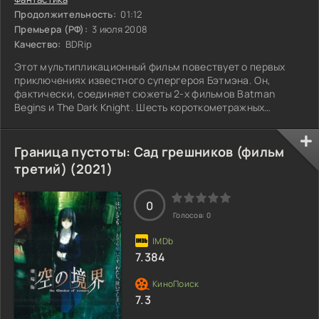
Продолжительность:
01:12
Премьера (РФ):
3 июля 2008
Качество:
BDRip
Этот мультипликационный фильм повествует о первых
приключениях известного супергероя Бэтмэна. Он,
фактически, соединяет сюжеты 2-х фильмов Batman
Begins и The Dark Knight. Шесть короткометражных
историй продолжительностью 11-15 минут, созданные
японскими аниматорами.
Граница пустоты: Сад грешников (фильм
третий) (2021)
0
Голосов:
0
7.384
7.3