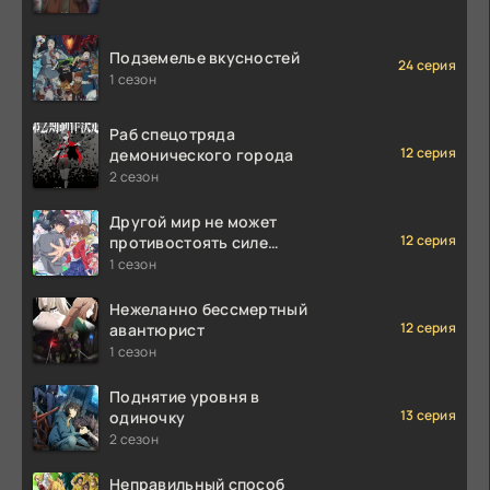
Подземелье вкусностей
24 серия
1 сезон
Раб спецотряда
12 серия
демонического города
2 сезон
Другой мир не может
12 серия
противостоять силе
мгновенной смерти
1 сезон
Нежеланно бессмертный
12 серия
авантюрист
1 сезон
Поднятие уровня в
13 серия
одиночку
2 сезон
Неправильный способ