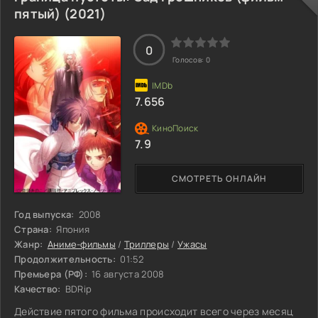
Микии Кокуто и помощи новой подруги и работодателя –
пятый) (2021)
волшебницы Токо Аодзаки. Так встретились три странных
личности, а в итоге родилось
0
Голосов:
0
7.656
7.9
СМОТРЕТЬ ОНЛАЙН
Год выпуска:
2008
Страна:
Япония
Жанр:
Аниме-фильмы
/
Триллеры
/
Ужасы
Продолжительность:
01:52
Премьера (РФ):
16 августа 2008
Качество:
BDRip
Действие пятого фильма происходит всего через месяц