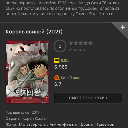
после первого – в ноябре 1998 года. Когда Сики Рёги, как
обычно прогуливаясь по столичным трущобам, спасла от
верной смерти уличного парнишку Томоэ Эндзё, она и
подумать не могла, что тем самым запускает цепь
загадочных и пугающих событий. Послушав
беспорядочные признания парня об убийстве
Король свиней (2021)
собственных родителей, Сики сразу почувствовала
холодный ветерок сверхъестественного, чью-то злую
0
волю, играющую чужими судьбами. В этом странном и
Голосов:
0
6.965
6.7
СМОТРЕТЬ ОНЛАЙН
Год выпуска:
2011
Страна:
Корея Южная
Жанр:
Мультсериалы
/
Аниме-фильмы
/
Драмы
/
Триллеры