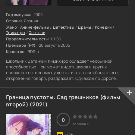
Год выпуска:
2005
Страна:
Япония
Жанр:
Аниме-фильмы
/
Детективы
/
Драмы
/
Комедии
/
Триллеры
/
Фэнтези
Продолжительность:
01:00
Премьера (РФ):
20 августа 2005
Качество:
BDRip
Школьник Ватануки Кимихиро обладает необычной
способностью – он может видеть духов и других
сверхъестественных существ, и эта способность его,
откровенно говоря, раздражает. Однажды по дороге
домой на Ватануки внезапно нападают духи, и уже через
пару минут он, сам того не заметив, оказывается в чужом
доме. Там он встречает Итихару Юко — таинственную
Граница пустоты: Сад грешников (фильм
женщину, которая утверждает, что может избавить
второй) (2021)
последнего от способности видеть и притягивать к себе
потусторонних существ. Взамен она предлагает
0
Голосов:
0