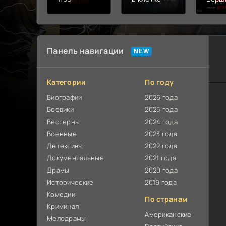
Панель навигации
Категории
По году
Биографии
2026 года
Боевики
2025 года
Вестерны
2024 года
Военные
2023 года
Детективы
2022 года
Документальные
2021 года
Драмы
2020 года
Исторические
2019 года
Комедии
По странам
Криминал
Американские
Мелодрамы