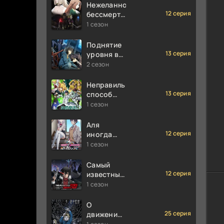
силе
Нежеланно
мгновенной
12 серия
бессмертный
смерти
авантюрист
1 сезон
Поднятие
13 серия
уровня в
одиночку
2 сезон
Неправильный
13 серия
способ
использования
1 сезон
исцеляющей
магии
Аля
12 серия
иногда
кокетничает
1 сезон
со мной
по-русски
Самый
12 серия
известный
диктор
1 сезон
создаёт
самый
О
великий в
25 серия
движении
мире клан
Земли