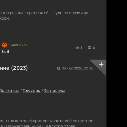
енно разных персонажей — гуле по прозвищу
Хори.
1
0
6.8
ние (2023)
09 июл 2026, 22:38
Детективы
/
Триллеры
/
Фантастика
транных дел расформировывает своё секретное
е «Нарушители мира», а вскоре отряд