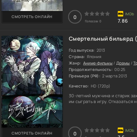
мира. И только его девушка Ма
физиком, она начинает искать 
0
СМОТРЕТЬ ОНЛАЙН
7.86
Голосов:
0
Смертельный бильярд (
Год выпуска:
2013
Страна:
Япония
Жанр:
Аниме-фильмы
/
Драмы
/
Т
Продолжительность:
00:25
Премьера (РФ):
2 марта 2013
Качество:
HD (720p)
30-летний мужчина и старик за
им сыграть в игру. Отказаться н
0
СМОТРЕТЬ ОНЛАЙН