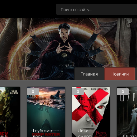
Главная
Новинки
0
0
0
Глубокие
Лики
ина
воды
смерти
Шурал