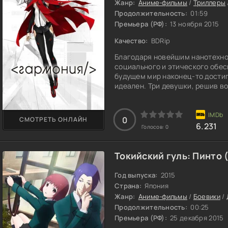
Жанр:
Аниме-фильмы
/
Триллеры
Продолжительность:
01:59
Премьера (РФ):
13 ноября 2015
Качество:
BDRip
Благодаря новейшим нанотехно
социального и этического обес
будущем мир наконец-то достиг
идеален. Три девушки, решив в
«сверхмедицине», пытаются пок
ничего не выходит. Повзрослев, 
Всемирную Организацию Здраво
0
СМОТРЕТЬ ОНЛАЙН
переживать серьезный
6.231
Голосов:
0
Токийский гуль: Пинто 
Год выпуска:
2015
Страна:
Япония
Жанр:
Аниме-фильмы
/
Боевики
/
Продолжительность:
00:25
Премьера (РФ):
25 декабря 2015