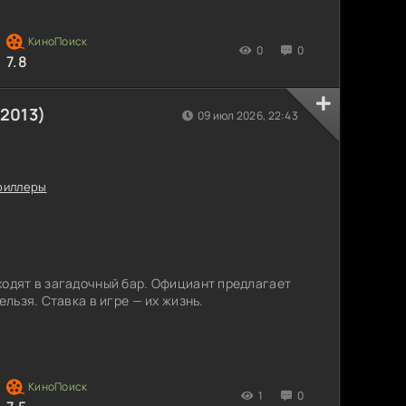
кисэ помнит о нём. Будучи талантливым
способы вернуть любимого назад.
0
0
7.8
2013)
09 июл 2026, 22:43
риллеры
ходят в загадочный бар. Официант предлагает
ельзя. Ставка в игре — их жизнь.
1
0