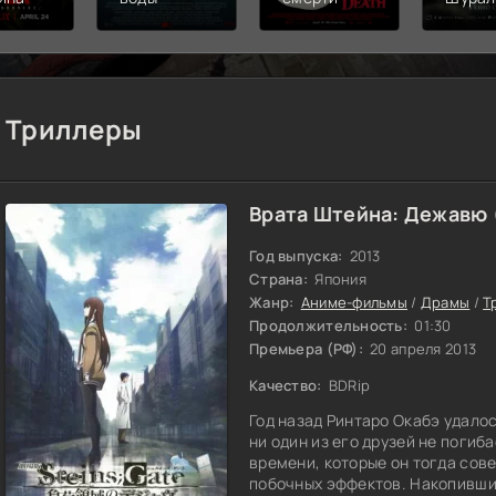
Триллеры
Врата Штейна: Дежавю 
Год выпуска:
2013
Страна:
Япония
Жанр:
Аниме-фильмы
/
Драмы
/
Т
Продолжительность:
01:30
Премьера (РФ):
20 апреля 2013
Качество:
BDRip
Год назад Ринтаро Окабэ удало
ни один из его друзей не поги
времени, которые он тогда сов
побочных эффектов. Накопившис