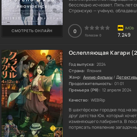
бесследно исчезает. Пять лет
Стронскую — учёную, обладавш
системе наблюдения, которая 
обществе.
0
СМОТРЕТЬ ОНЛАЙН
7.249
Голосов:
0
Ослепляющая Кагари (
Год выпуска:
2024
Страна:
Япония
Жанр:
Аниме-фильмы
/
Детектив
Продолжительность:
01:01
Премьера (РФ):
12 апреля 2024
Качество:
WEBRip
В шахтёрском городке под назв
друг детства Юя, который хочет
изменяющего лабиринта. В пос
потрясать появление загадочны
много испытаний и вырасти над 