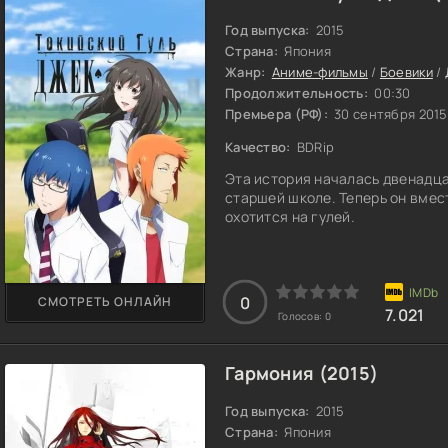
Год выпуска:
2015
Страна:
Япония
Жанр:
Аниме-фильмы
/
Боевики
/
Продолжительность:
00:30
Премьера (РФ):
30 сентября 2015
Качество:
BDRip
Эта история началась двенадца
старшей школе. Теперь он вмес
охотится на гулей.
0
СМОТРЕТЬ ОНЛАЙН
7.021
Голосов:
0
Гармония (2015)
Год выпуска:
2015
Страна:
Япония