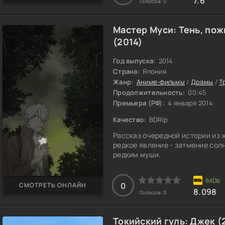
7.6
Голосов:
0
Мастер Муси: Тень, по
(2014)
Год выпуска:
2014
Страна:
Япония
Жанр:
Аниме-фильмы
/
Драмы
/
Т
Продолжительность:
00:45
Премьера (РФ):
4 января 2014
Качество:
BDRip
Рассказ очередной истории из ж
редкое явление - затмение сол
редким муши.
0
СМОТРЕТЬ ОНЛАЙН
8.098
Голосов:
0
Токийский гуль: Джек (