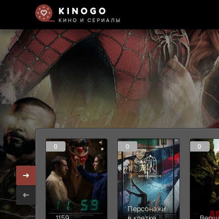
KINOGO
КИНО И СЕРИАЛЫ
0
0
0
Персонажи
1159
в клетке
Верш