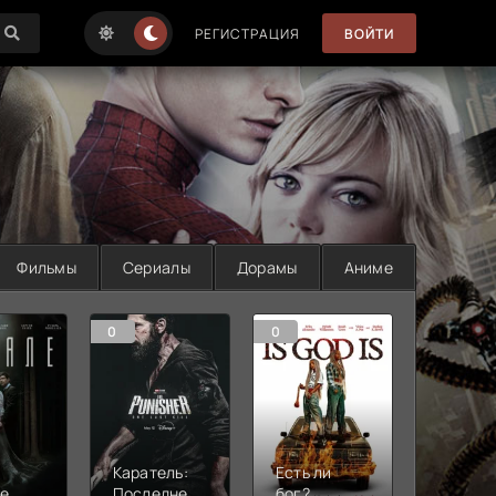
РЕГИСТРАЦИЯ
ВОЙТИ
Фильмы
Сериалы
Дорамы
Аниме
0
0
0
Каратель:
Есть ли
е
Последнее
бог?
Аэропо