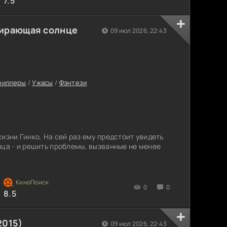
7.5
жирающая солнце
09 июл 2026, 22:43
риллеры
/
Ужасы
/
Фэнтези
изни Гинко. На сей раз ему предстоит увидеть
нца - и решить проблемы, вызванные не менее
0
0
8.5
2015)
09 июл 2026, 22:43