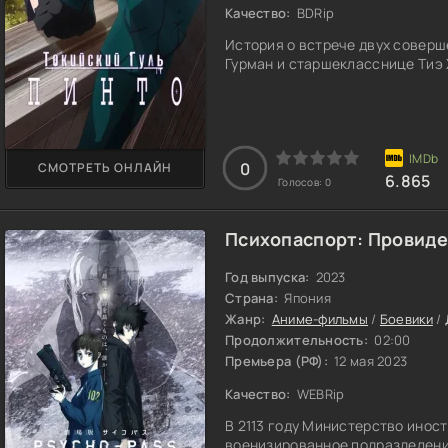
Качество:
BDRip
История о встрече двух соверш
Гурман и старшекласснице Тиэ 
0
СМОТРЕТЬ ОНЛАЙН
6.865
Голосов:
0
Психопаспорт: Провиде
Год выпуска:
2023
Страна:
Япония
Жанр:
Аниме-фильмы
/
Боевики
/
Продолжительность:
02:00
Премьера (РФ):
12 мая 2023
Качество:
WEBRip
В 2113 году Министерство инос
военизированное подразделени