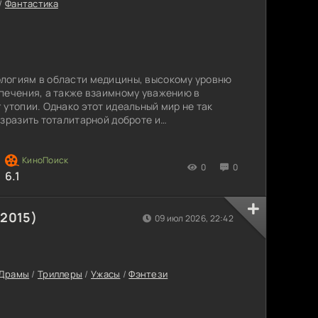
/
Фантастика
логиям в области медицины, высокому уровню
печения, а также взаимному уважению в
 утопии. Однако этот идеальный мир не так
озразить тоталитарной доброте и
ончить с собой путем голодовки, но у них
одна из них - Туан Кири - вступает во
охранения. И когда новый мир начинает
0
0
6.1
(2015)
09 июл 2026, 22:42
Драмы
/
Триллеры
/
Ужасы
/
Фэнтези