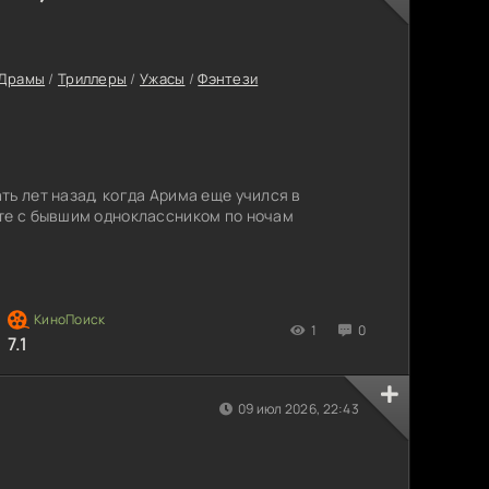
Драмы
/
Триллеры
/
Ужасы
/
Фэнтези
ть лет назад, когда Арима еще учился в
те с бывшим одноклассником по ночам
1
0
7.1
09 июл 2026, 22:43