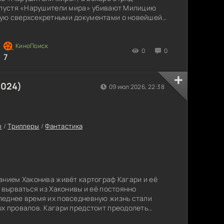
 спустя «Нарушители мира» убивают Милицию
ую сверхсекретными документами о новейшей
выявляет потенциальных преступников в
0
0
7
2024)
09 июл 2026, 22:38
ы
/
Триллеры
/
Фантастика
анием Хаконива живёт картограф Кагари и её
 вырваться из Хаконивы и её постоянно
леднее время их повседневную жизнь стали
х провалов. Кагари предстоит преодолеть
собой. Сумеет ли она докопаться до истины и